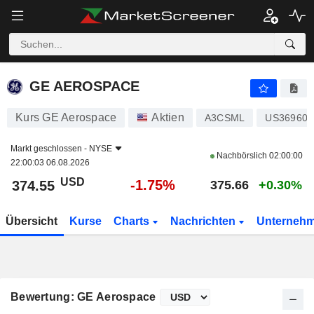
GE AEROSPACE
374.55
$
-1.75%
GE AEROSPACE
Kurs GE Aerospace
Aktien
A3CSML
US369604
Markt geschlossen -
NYSE
Nachbörslich
02:00:00
22:00:03 06.08.2026
USD
-1.75%
374.55
375.66
+0.30%
Übersicht
Kurse
Charts
Nachrichten
Unterneh
Bewertung: GE Aerospace