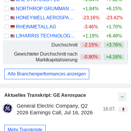
NORTHROP GRUMMAN CORPORATION
+1.84%
+6.15%
HONEYWELL AEROSPACE INC.
-23.16%
-23.42%
RHEINMETALL AG
-3.46%
+1.70%
L3HARRIS TECHNOLOGIES, INC.
+1.19%
+6.48%
Durchschnitt
-2.15%
+3.76%
+
Gewichteter Durchschnitt nach
-0.90%
+4.16%
+
Marktkapitalisierung
Alle Branchenperformances anzeigen
Aktuelles Transkript: GE Aerospace
General Electric Company, Q2
16.07.
2026 Earnings Call, Jul 16, 2026
Mehr Transkripte