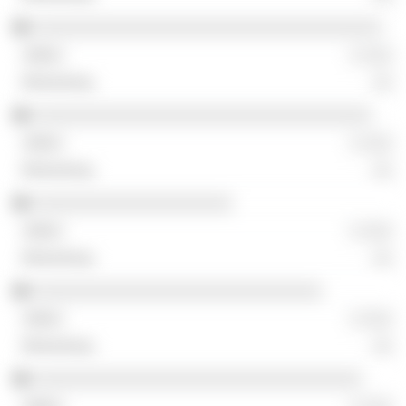
░░░░░░░░░░░░░░░░░░░░░░░░░░░░░░░░░░░
░ ░░░
░░
░░░░░░░░░░░░░░░░░░░░░░░░░░░░░░░░░░
░ ░░░
░░
░░░░░░░░░░░░░░░░░░░░
░ ░░░
░░
░░░░░░░░░░░░░░░░░░░░░░░░░░░░░
░ ░░░
░░
░░░░░░░░░░░░░░░░░░░░░░░░░░░░░░░░░