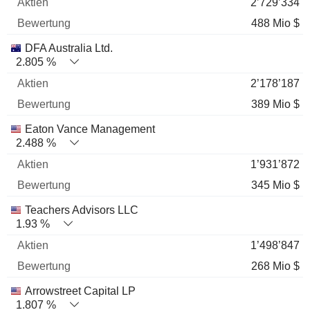
2’729’334
488 Mio $
DFA Australia Ltd.
2.805 %
2’178’187
389 Mio $
Eaton Vance Management
2.488 %
1’931’872
345 Mio $
Teachers Advisors LLC
1.93 %
1’498’847
268 Mio $
Arrowstreet Capital LP
1.807 %