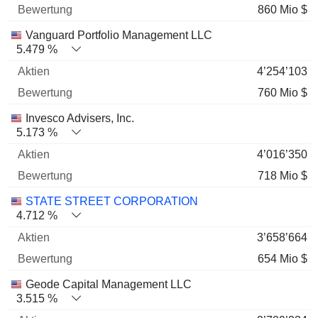
860 Mio $
Vanguard Portfolio Management LLC
5.479 %
4’254’103
760 Mio $
Invesco Advisers, Inc.
5.173 %
4’016’350
718 Mio $
STATE STREET CORPORATION
4.712 %
3’658’664
654 Mio $
Geode Capital Management LLC
3.515 %