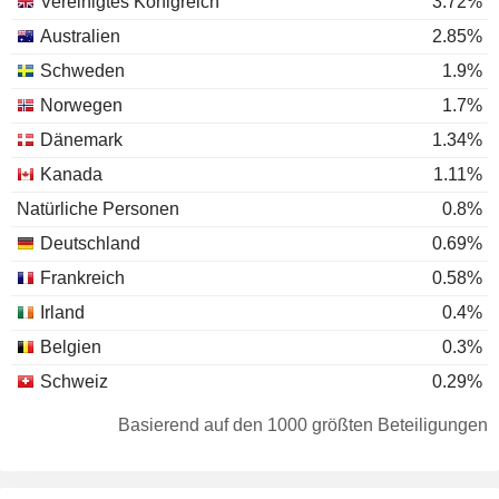
Vereinigtes Königreich
3.72%
Australien
2.85%
Schweden
1.9%
Norwegen
1.7%
Dänemark
1.34%
Kanada
1.11%
Natürliche Personen
0.8%
Deutschland
0.69%
Frankreich
0.58%
Irland
0.4%
Belgien
0.3%
Schweiz
0.29%
Luxemburg
0.23%
Basierend auf den 1000 größten Beteiligungen
Hong Kong
0.17%
Japan
0.16%