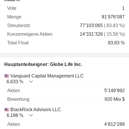
Vote
Menge
Streubesitz
Aktien
Float
1
91’976’087
77’103’065
( 83.83 %)
14’331’326
( 15.58 %)
83.83 %
Hauptanteilseigner: Globe Life Inc.
Name
Aktien
%
Bewertung
Vanguard Capital Management LLC
6.633 %
5’149’992
920 Mio $
BlackRock Advisors LLC
6.198 %
4’812’289