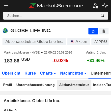
GLOBE LIFE INC.
183.86
$
-0.02%
GLOBE LIFE INC.
Aktionärsstruktur Globe Life Inc.
Aktien
A2PP68
Markt geschlossen -
NYSE
22:00:02 05.08.2026
Veränd. 1. Jan.
USD
-0.02%
183.86
+31.46%
Übersicht
Kurse
Charts
Nachrichten
Unterneh
Profil
Unternehmensführung
Aktionärsstruktur
Insider-Tr
Anteilsklasse: Globe Life Inc.
Konzerneigene
Total
Aktie A