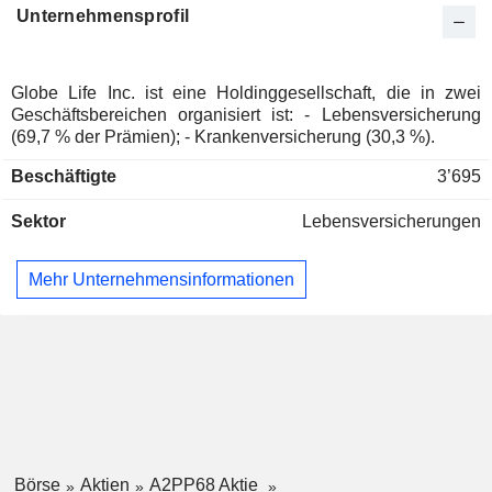
Unternehmensprofil
Niederlande
0.1%
Finnland
0.07%
Tschechische Republik
0.03%
Globe Life Inc. ist eine Holdinggesellschaft, die in zwei
Geschäftsbereichen organisiert ist: - Lebensversicherung
Cayman Islands
0.03%
(69,7 % der Prämien); - Krankenversicherung (30,3 %).
Spanien
0.03%
Beschäftigte
3’695
Italien
0.02%
Sektor
Lebensversicherungen
China
0.01%
Mehr Unternehmensinformationen
Börse
Aktien
A2PP68 Aktie