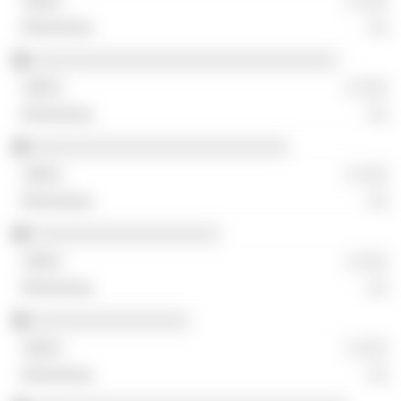
░ ░░░
░░
░░░░░░░░░░░░░░░░░░░░░░░░░░░░░░░
░ ░░░
░░
░░░░░░░░░░░░░░░░░░░░░░░░░░
░ ░░░
░░
░░░░░░░░░░░░░░░░░░░
░ ░░░
░░
░░░░░░░░░░░░░░░░
░ ░░░
░░