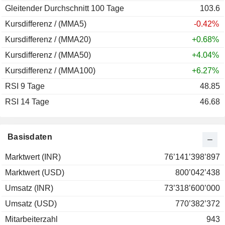
Gleitender Durchschnitt 100 Tage
103.6
Kursdifferenz / (MMA5)
-0.42%
Kursdifferenz / (MMA20)
+0.68%
Kursdifferenz / (MMA50)
+4.04%
Kursdifferenz / (MMA100)
+6.27%
RSI 9 Tage
48.85
RSI 14 Tage
46.68
Basisdaten
Marktwert (INR)
76’141’398’897
Marktwert (USD)
800’042’438
Umsatz (INR)
73’318’600’000
Umsatz (USD)
770’382’372
Mitarbeiterzahl
943