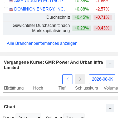
AMERICAN ELECTRIC POWER COMPANY, INC.
+0.38%
-1.66%
+
DOMINION ENERGY, INC.
+0.88%
-2.57%
Durchschnitt
+0.45%
-0.71%
+
Gewichteter Durchschnitt nach
+0.23%
-0.43%
+
Marktkapitalisierung
Alle Branchenperformances anzeigen
Vergangene Kurse: GMR Power And Urban Infra
Limited
Datum
Eröffnung
Hoch
Tief
Schlusskurs
Volume
Chart
Dauer
Zeitraum