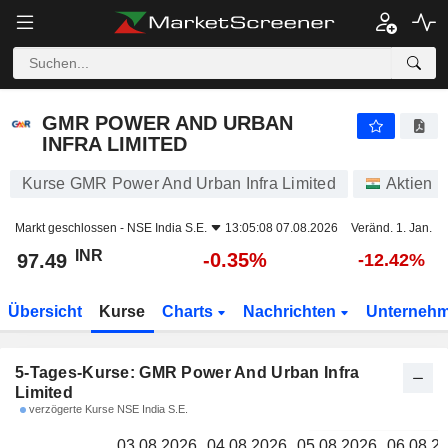
GMR POWER AND URBAN INFRA LIMITED
97.49
GMR POWER AND URBAN
INFRA LIMITED
Kurse GMR Power And Urban Infra Limited
Aktien
Markt geschlossen -
NSE India S.E.
13:05:08 07.08.2026
Veränd. 1. Jan.
INR
-0.35%
97.49
-12.42%
Übersicht
Kurse
Charts
Nachrichten
Unterneh
5-Tages-Kurse: GMR Power And Urban Infra
Limited
verzögerte Kurse NSE India S.E.
03.08.2026
04.08.2026
05.08.2026
06.08.2