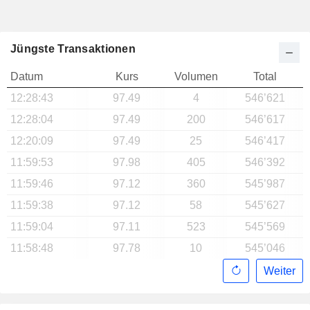
Jüngste Transaktionen
Datum
Kurs
Volumen
Total
12:28:43
97.49
4
546’621
12:28:04
97.49
200
546’617
12:20:09
97.49
25
546’417
11:59:53
97.98
405
546’392
11:59:46
97.12
360
545’987
11:59:38
97.12
58
545’627
11:59:04
97.11
523
545’569
11:58:48
97.78
10
545’046
Weiter