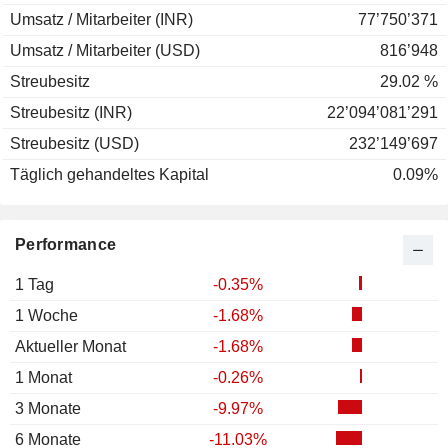
Umsatz / Mitarbeiter (INR)
77’750’371
Umsatz / Mitarbeiter (USD)
816’948
Streubesitz
29.02 %
Streubesitz (INR)
22’094’081’291
Streubesitz (USD)
232’149’697
Täglich gehandeltes Kapital
0.09%
Performance
1 Tag
-0.35%
1 Woche
-1.68%
Aktueller Monat
-1.68%
1 Monat
-0.26%
3 Monate
-9.97%
6 Monate
-11.03%