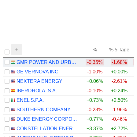
%
% 5 Tage
%
GMR POWER AND URBAN INFRA LIMITED
-0.35%
-1.68%
GE VERNOVA INC.
-1.00%
+0.00%
+
NEXTERA ENERGY
+0.06%
-2.61%
+
IBERDROLA, S.A.
-0.10%
+0.24%
+
ENEL S.P.A.
+0.73%
+2.50%
+
SOUTHERN COMPANY
-0.23%
-1.96%
DUKE ENERGY CORPORATION
+0.77%
-0.46%
CONSTELLATION ENERGY CORPORATION
+3.37%
+2.72%