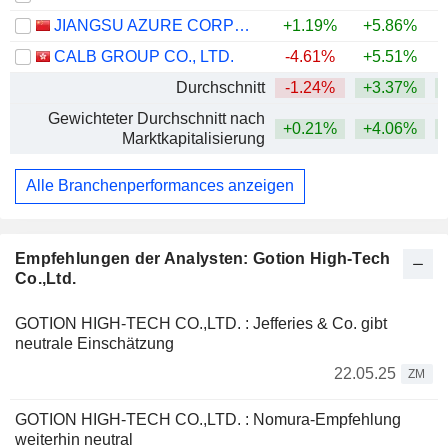
JIANGSU AZURE CORPORATION
+1.19%
+5.86%
+
CALB GROUP CO., LTD.
-4.61%
+5.51%
Durchschnitt
-1.24%
+3.37%
+
Gewichteter Durchschnitt nach
+0.21%
+4.06%
+
Marktkapitalisierung
Alle Branchenperformances anzeigen
Empfehlungen der Analysten: Gotion High-Tech
Co.,Ltd.
GOTION HIGH-TECH CO.,LTD. : Jefferies & Co. gibt
neutrale Einschätzung
22.05.25
ZM
GOTION HIGH-TECH CO.,LTD. : Nomura-Empfehlung
weiterhin neutral