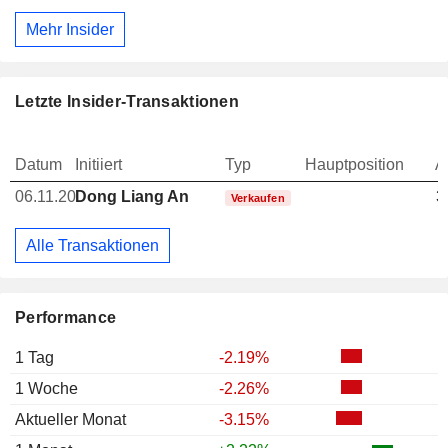
Mehr Insider
Letzte Insider-Transaktionen
Datum
Initiiert
Typ
Hauptposition
A
06.11.20
Dong Liang An
3
Verkaufen
Alle Transaktionen
Performance
1 Tag
-2.19%
1 Woche
-2.26%
Aktueller Monat
-3.15%