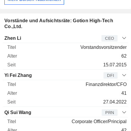
Vorstände und Aufsichtsräte: Gotion High-Tech
Co.,Ltd.
Manager
Titel
Alter
Seit
Zhen Li
CEO
Vorstandsvorsitzender
62
15.07.2015
Yi Fei Zhang
DFI
Finanzdirektor/CFO
41
27.04.2022
Qi Sui Wang
PRN
Corporate Officer/Principal
42