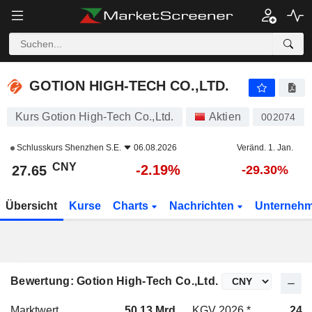
GOTION HIGH-TECH CO.,LTD.
27.65
¥
-2.19%
GOTION HIGH-TECH CO.,LTD.
Kurs Gotion High-Tech Co.,Ltd.
Aktien
002074
Schlusskurs
Shenzhen S.E.
06.08.2026
Veränd. 1. Jan.
CNY
-2.19%
27.65
-29.30%
Übersicht
Kurse
Charts
Nachrichten
Unterneh
Bewertung: Gotion High-Tech Co.,Ltd.
Marktwert
50.13 Mrd.
KGV 2026 *
24.8