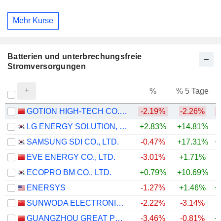
Mehr Kurse
Batterien und unterbrechungsfreie
Stromversorgungen
%
% 5 Tage
%
GOTION HIGH-TECH CO.,LTD.
-2.19%
-2.26%
LG ENERGY SOLUTION, LTD.
+2.83%
+14.81%
SAMSUNG SDI CO., LTD.
-0.47%
+17.31%
+
EVE ENERGY CO., LTD.
-3.01%
+1.71%
+
ECOPRO BM CO., LTD.
+0.79%
+10.69%
ENERSYS
-1.27%
+1.46%
+
SUNWODA ELECTRONIC CO.,LTD
-2.22%
-3.14%
GUANGZHOU GREAT POWER ENERGY AND TECHNOLOGY CO., LTD
-3.46%
-0.81%
+