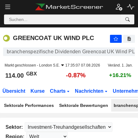
GREENCOAT UK WIND PLC
114.00
p
-0.87%
GREENCOAT UK WIND PLC
branchenspezifische Dividenden Greencoat UK Wind PL
Markt geschlossen -
London S.E.
17:35:07 07.08.2026
Veränd. 1. Jan.
GBX
-0.87%
114.00
+16.21%
Übersicht
Kurse
Charts
Nachrichten
Unterneh
Sektorale Performances
Sektorale Bewertungen
branchensp
Sektor:
Region: