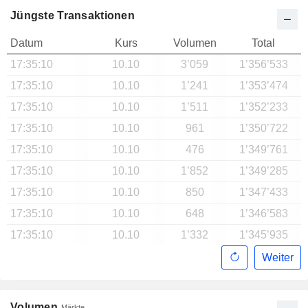
Jüngste Transaktionen
Datum
Kurs
Volumen
Total
17:35:10
10.10
3’059
1’356’533
17:35:10
10.10
1’241
1’353’474
17:35:10
10.10
1’511
1’352’233
17:35:10
10.10
961
1’350’722
17:35:10
10.10
476
1’349’761
17:35:10
10.10
1’852
1’349’285
17:35:10
10.10
850
1’347’433
17:35:10
10.10
648
1’346’583
17:35:10
10.10
1’332
1’345’935
Weiter
Volumen
Märkte