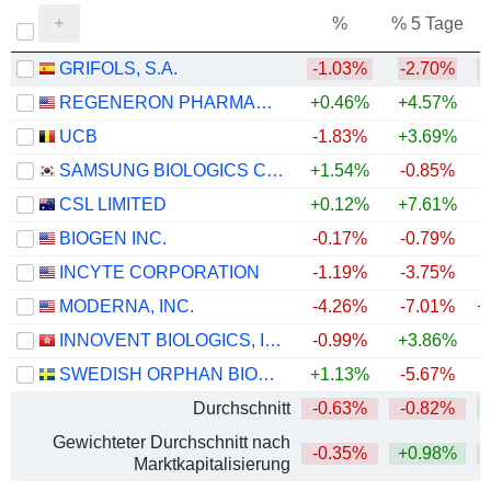
%
% 5 Tage
%
GRIFOLS, S.A.
-1.03%
-2.70%
REGENERON PHARMACEUTICALS, INC.
+0.46%
+4.57%
+
UCB
-1.83%
+3.69%
+
SAMSUNG BIOLOGICS CO.,LTD.
+1.54%
-0.85%
CSL LIMITED
+0.12%
+7.61%
BIOGEN INC.
-0.17%
-0.79%
+
INCYTE CORPORATION
-1.19%
-3.75%
+
MODERNA, INC.
-4.26%
-7.01%
+
INNOVENT BIOLOGICS, INC.
-0.99%
+3.86%
SWEDISH ORPHAN BIOVITRUM AB
+1.13%
-5.67%
+
Durchschnitt
-0.63%
-0.82%
+
Gewichteter Durchschnitt nach
-0.35%
+0.98%
+
Marktkapitalisierung