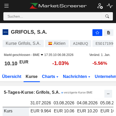
GRIFOLS, S.A.
10.10
GRIFOLS, S.A.
Kurse Grifols, S.A.
Aktien
A2ABUQ
ES0171996
Markt geschlossen -
BME
17:35:10 06.08.2026
Veränd. 1. Jan.
EUR
-1.03%
10.10
-5.56%
Übersicht
Kurse
Charts
Nachrichten
Unterneh
5-Tages-Kurse: Grifols, S.A.
verzögerte Kurse BME
31.07.2026
03.08.2026
04.08.2026
05.08.2
Kurs
EUR 9.964
EUR 10.06
EUR 10.20
EUR 10