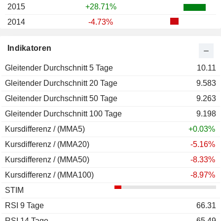
2015
+28.71%
2014
-4.73%
2013
+31.89%
Indikatoren
2012
+102.77%
Gleitender Durchschnitt 5 Tage
2011
+27.45%
10.11
Gleitender Durchschnitt 20 Tage
2010
-16.43%
9.583
Gleitender Durchschnitt 50 Tage
2009
-0.85%
9.263
Gleitender Durchschnitt 100 Tage
2008
-20.12%
9.198
Kursdifferenz / (MMA5)
2007
+52.57%
+0.03%
Kursdifferenz / (MMA20)
2006
+92.38%
-5.16%
Kursdifferenz / (MMA50)
-8.33%
Kursdifferenz / (MMA100)
-8.97%
STIM
RSI 9 Tage
66.31
RSI 14 Tage
65.49