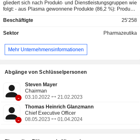
gliedert sich nach Produkt- und Dienstleistungsgruppen wie
folgt: - aus Plasma gewonnene Produkte (86,2 %): Produkte
für die pharmazeutische und biotechnologische Industrie; -
Beschäftigte
25’258
Diagnosegeräte und Reagenzien (8,5 %): In-vitro-
Diagnosegeräte für Hämophilie, Gerinnungsanalysatoren,
Sektor
Pharmazeutika
Reagenzien für die Infektionsserologie usw., die vor allem
von Blutbanken und Transfusionszentren verwendet
werden; - Krankenhausprodukte (2,1 %): nicht-biologische
Mehr Unternehmensinformationen
chirurgische Produkte, radiologische und
ernährungsbezogene Produkte usw. für den Einsatz in
Krankenhausapotheken; - Sonstiges (3,2 %): vorwiegend
biologische Zwischenprodukte und
Abgänge von Schlüsselpersonen
Auftragsfertigungsdienstleistungen. Der Nettoumsatz verteilt
sich geografisch wie folgt: Spanien (5,6 %), Europäische
Steven Mayer
Union (15,9 %), Vereinigte Staaten und Kanada (56,5 %)
Chairman
sowie sonstige Länder (22 %).
-
03.10.2022
21.02.2023
Thomas Heinrich Glanzmann
Chief Executive Officer
-
08.05.2023
01.04.2024