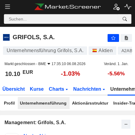
GRIFOLS, S.A.
10.10
€
-1.03%
GRIFOLS, S.A.
Unternehmensführung Grifols, S.A.
Aktien
A2AB
Markt geschlossen -
BME
17:35:10 06.08.2026
Veränd. 1. Jan.
EUR
-1.03%
10.10
-5.56%
Übersicht
Kurse
Charts
Nachrichten
Unterneh
Profil
Unternehmensführung
Aktionärsstruktur
Insider-Tr
Management: Grifols, S.A.
Besetzte