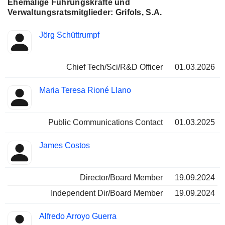
Ehemalige Führungskräfte und
Verwaltungsratsmitglieder: Grifols, S.A.
Besetzte
Jörg Schüttrumpf
Insider
Positionen
Chief Tech/Sci/R&D Officer
01.03.2026
Maria Teresa Rioné Llano
Public Communications Contact
01.03.2025
James Costos
Director/Board Member
19.09.2024
Independent Dir/Board Member
19.09.2024
Alfredo Arroyo Guerra