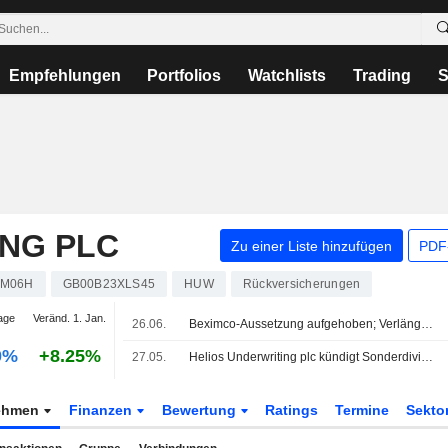
Empfehlungen
Portfolios
Watchlists
Trading
S
ING PLC
Zu einer Liste hinzufügen
PDF-
0M06H
GB00B23XLS45
HUW
Rückversicherungen
age
Veränd. 1. Jan.
26.06.
Beximco-Aussetzung aufgehoben; Verlängerung des M1-Zahlungstermins
0%
+8.25%
27.05.
Helios Underwriting plc kündigt Sonderdividende von 3 Pence pro Aktie an, zahlbar am 10. Juli 2026
ehmen
Finanzen
Bewertung
Ratings
Termine
Sekto