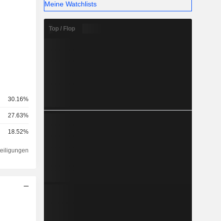
Meine Watchlists
Top / Flop
30.16%
27.63%
18.52%
teiligungen