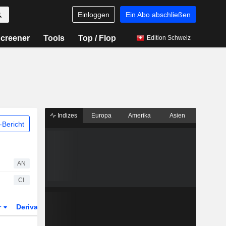
Einloggen
Ein Abo abschließen
creener
Tools
Top / Flop
Edition Schweiz
Indizes
Europa
Amerika
Asien
Bericht
AN
CI
r
Derivate