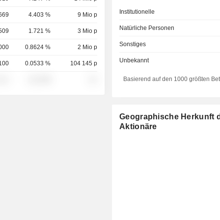
Institutionelle
669
4.403 %
9 Mio p
Natürliche Personen
509
1.721 %
3 Mio p
Sonstiges
000
0.8624 %
2 Mio p
Unbekannt
100
0.0533 %
104 145 p
Basierend auf den 1000 größten Be
░░░
░░░░%
░░
Geographische Herkunft 
Aktionäre