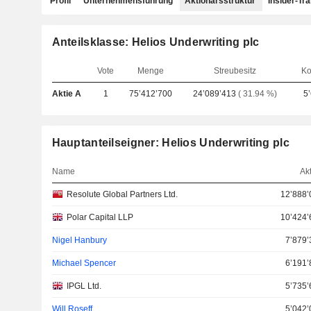
Profil
Unternehmensführung
Aktionärsstruktur
Insider-Tr
Anteilsklasse: Helios Underwriting plc
Vote
Menge
Streubesitz
Ko
Aktie A
1
75’412’700
24’089’413
( 31.94 %)
5
Hauptanteilseigner: Helios Underwriting plc
Name
Ak
Resolute Global Partners Ltd.
12’888’
Polar Capital LLP
10’424’
Nigel Hanbury
7’879’
Michael Spencer
6’191’
IPGL Ltd.
5’735’
Will Roseff
5’042’