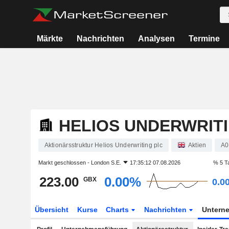
Märkte
Nachrichten
Analysen
Termine
HELIOS UNDERWRIT
Aktionärsstruktur Helios Underwriting plc
Aktien
A
Markt geschlossen -
London S.E.
17:35:12 07.08.2026
% 5 T
223.00
0.00%
GBX
0.0
Übersicht
Kurse
Charts
Nachrichten
Untern