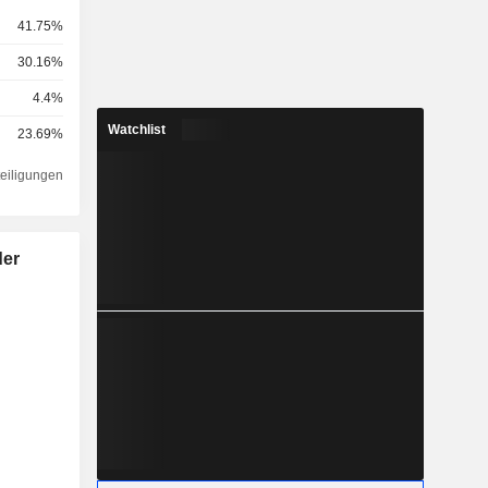
41.75%
30.16%
4.4%
Watchlist
23.69%
teiligungen
der