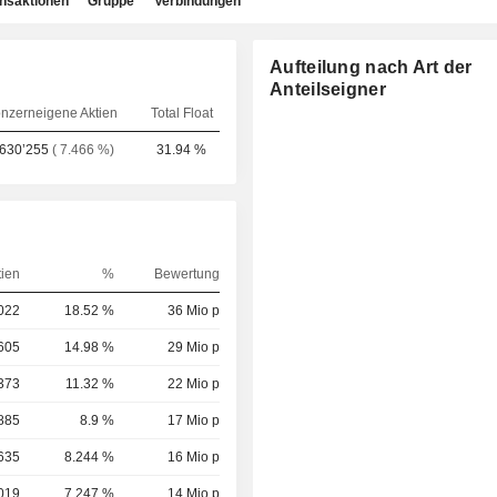
ansaktionen
Gruppe
Verbindungen
Aufteilung nach Art der
Anteilseigner
nzerneigene Aktien
Total Float
’630’255
( 7.466 %)
31.94 %
tien
%
Bewertung
022
18.52 %
36 Mio p
605
14.98 %
29 Mio p
373
11.32 %
22 Mio p
885
8.9 %
17 Mio p
635
8.244 %
16 Mio p
019
7.247 %
14 Mio p