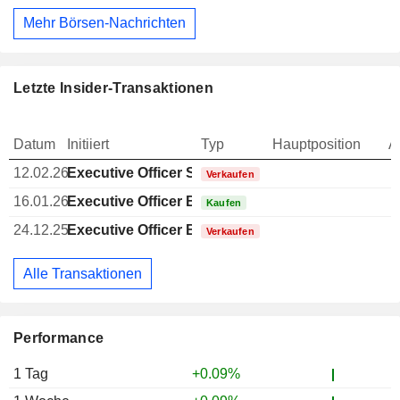
Mehr Börsen-Nachrichten
Letzte Insider-Transaktionen
Datum
Initiiert
Typ
Hauptposition
A
12.02.26
Executive Officer Swiss
Verkaufen
16.01.26
Executive Officer Brazilian
Kaufen
24.12.25
Executive Officer Brazilian
Verkaufen
Alle Transaktionen
Performance
1 Tag
+0.09%