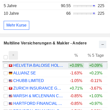
5 Jahre
90.55
225
10 Jahre
66
225
Mehr Kurse
Multiline Versicherungen & Makler - Andere
%
% 5 Tage
%
HELVETIA BALOISE HOLDING AG
+0.09%
+0.09%
ALLIANZ SE
-1.63%
+0.23%
+
CHUBB LIMITED
-1.05%
-0.11%
+
ZURICH INSURANCE GROUP LTD
+0.71%
-3.67%
MARSH & MCLENNAN COMPANIES
-0.85%
+1.03%
HARTFORD FINANCIAL SERVICES GROUP (THE), INC.
-0.85%
+0.97%
+