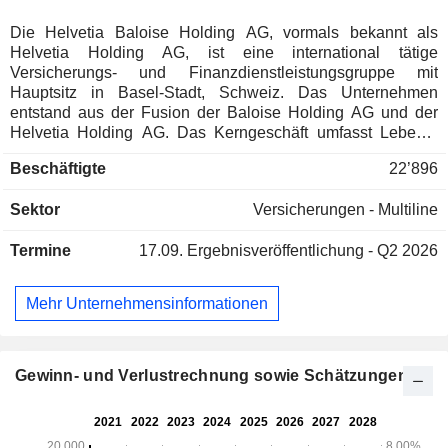
Die Helvetia Baloise Holding AG, vormals bekannt als
Helvetia Holding AG, ist eine international tätige
Versicherungs- und Finanzdienstleistungsgruppe mit
Hauptsitz in Basel-Stadt, Schweiz. Das Unternehmen
entstand aus der Fusion der Baloise Holding AG und der
Helvetia Holding AG. Das Kerngeschäft umfasst Lebens-
und Sachversicherungen, private Altersvorsorge sowie
Beschäftigte
22’896
Risikomanagementdienstleistungen. Das Unternehmen ist
in Mittel- und Südeuropa über Regionalbüros,
Sektor
Versicherungen - Multiline
Tochtergesellschaften und assoziierte Unternehmen tätig.
Zu seinen Hauptmärkten zählen die Schweiz, Deutschland,
Termine
17.09.
Ergebnisveröffentlichung - Q2 2026
Österreich, Italien und Spanien. Darüber hinaus bedient es
Nischensegmente wie Transportversicherungen und
übernommene Rückversicherungen und festigt seine
Mehr Unternehmensinformationen
Position als Versicherungsanbieter durch verschiedene
Netzwerkpartner.
Gewinn- und Verlustrechnung sowie Schätzungen