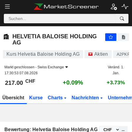
HELVETIA BALOISE HOLDING AG
217.00
CHF
+0.09%
HELVETIA BALOISE HOLDING
AG
Kurs Helvetia Baloise Holding AG
Aktien
A2PKF
Markt geschlossen -
Swiss Exchange
Veränd. 1.
17:30:53 07.08.2026
Jan.
CHF
+0.09%
217.00
+3.73%
Übersicht
Kurse
Charts
Nachrichten
Unterneh
Bewertung: Helvetia Baloise Holding AG