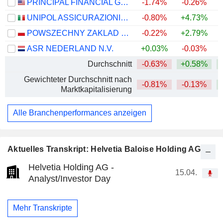
PRINCIPAL FINANCIAL GROUP, INC.
-1.74%
-0.26%
+
UNIPOL ASSICURAZIONI S.P.A.
-0.80%
+4.73%
+
POWSZECHNY ZAKLAD UBEZPIECZE? SPÓLKA AKCYJNA
-0.22%
+2.79%
+
ASR NEDERLAND N.V.
+0.03%
-0.03%
+
Durchschnitt
-0.63%
+0.58%
+
Gewichteter Durchschnitt nach
-0.81%
-0.13%
+
Marktkapitalisierung
Alle Branchenperformances anzeigen
Aktuelles Transkript: Helvetia Baloise Holding AG
Helvetia Holding AG -
15.04.
Analyst/Investor Day
Mehr Transkripte