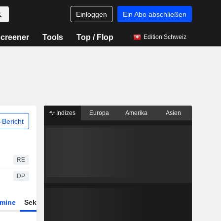
Einloggen
Ein Abo abschließen
creener
Tools
Top / Flop
Edition Schweiz
Indizes
Europa
Amerika
Asien
Bericht
RE
DP
rmine
Sektor
Derivate
ETFs