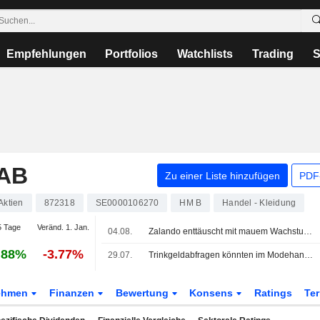
Empfehlungen
Portfolios
Watchlists
Trading
S
AB
Zu einer Liste hinzufügen
PDF-
Aktien
872318
SE0000106270
HM B
Handel - Kleidung
 Tage
Veränd. 1. Jan.
04.08.
Zalando enttäuscht mit mauem Wachstum und Ausblick
.88%
-3.77%
29.07.
Trinkgeldabfragen könnten im Modehandel zum Trend werden
ehmen
Finanzen
Bewertung
Konsens
Ratings
Te