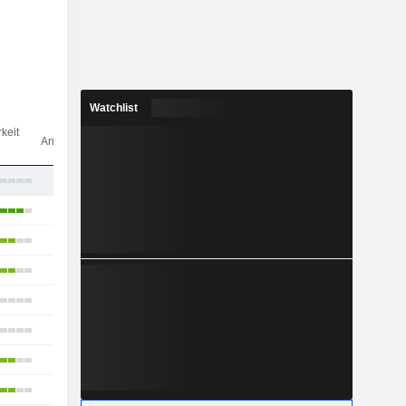
Watchlist
Anz.
keit
Analysten
26
24
16
18
24
20
20
16