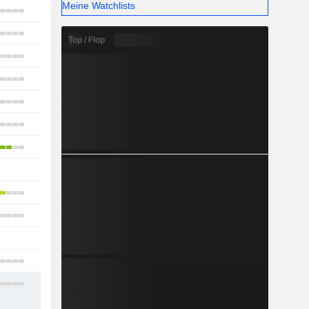
Meine Watchlists
14
18
Top / Flop
13
17
21
11
13
-
10
9
1
5
16