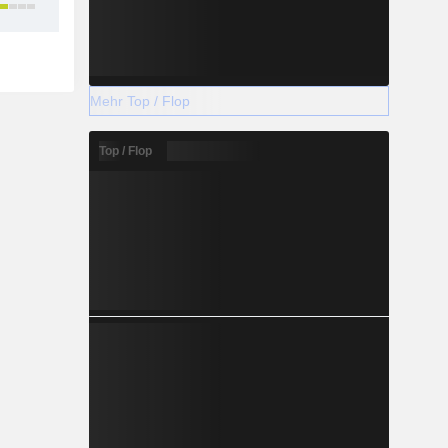
20
Mehr Top / Flop
Top / Flop