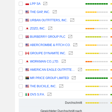
LPP SA
THE GAP, INC.
URBAN OUTFITTERS, INC.
ZOZO, INC.
BURBERRY GROUP PLC
ABERCROMBIE & FITCH CO.
GROUPE DYNAMITE INC.
WORKMAN CO.,LTD.
AMERICAN EAGLE OUTFITTERS, INC.
MR PRICE GROUP LIMITED
THE BUCKLE, INC.
OVS S.P.A.
Durchschnitt
Gewichteter Durchschnitt nach