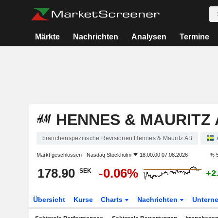
Märkte
Nachrichten
Analysen
Termine
HENNES & MAURITZ 
branchenspezifische Revisionen Hennes & Mauritz AB
Markt geschlossen -
Nasdaq Stockholm
18:00:00 07.08.2026
% 5
178.90
-0.06%
SEK
+2
Übersicht
Kurse
Charts
Nachrichten
Untern