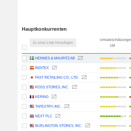
Hauptkonkurrenten
Umsatzschätzunge
Zu einer Liste hinzufügen
1M
HENNES & MAURITZ AB
INDITEX
FAST RETAILING CO., LTD.
ROSS STORES, INC.
KERING
TAPESTRY, INC.
NEXT PLC
BURLINGTON STORES, INC.