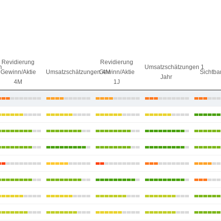
Revidierung
Revidierung
n
Umsatzschätzungen 1
Gewinn/Aktie
Umsatzschätzungen 4M
Gewinn/Aktie
Sichtbar
Jahr
4M
1J