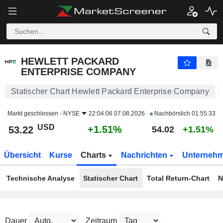
HEWLETT PACKARD ENTERPRISE COMPANY
53.22
$
+1.51%
HEWLETT PACKARD
ENTERPRISE COMPANY
Statischer Chart Hewlett Packard Enterprise Company
Markt geschlossen -
NYSE
22:04:06 07.08.2026
Nachbörslich
01:55:33
USD
+1.51%
53.22
54.02
+1.51%
Übersicht
Kurse
Charts
Nachrichten
Unterneh
Technische Analyse
Statischer Chart
Total Return-Chart
N
Dauer
Zeitraum