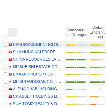
Verlauf d
Analysten-
Empfehlu
schätzungen
4M
HIAG IMMOBILIEN HOLDING AG
SUN HUNG KAI PROPERTIES LIMITED
CHINA RESOURCES LAND LIMITED
MITSUBISHI ESTATE CO., LTD.
EMAAR PROPERTIES
MITSUI FUDOSAN CO., LTD.
ALPHA DHABI HOLDING
-
CK ASSET HOLDINGS LIMITED
SUMITOMO REALTY & DEVELOPMENT CO., LTD.