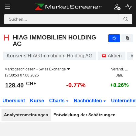
HIAG IMMOBILIEN HOLDING AG
128.40
CHF
-0.77%
HIAG IMMOBILIEN HOLDING
AG
Konsens HIAG Immobilien Holding AG
Aktien
A1
Markt geschlossen -
Swiss Exchange
Veränd. 1.
17:30:53 07.08.2026
Jan.
CHF
-0.77%
128.40
+8.26%
Übersicht
Kurse
Charts
Nachrichten
Unterneh
Analystenmeinungen
Entwicklung der Schätzungen