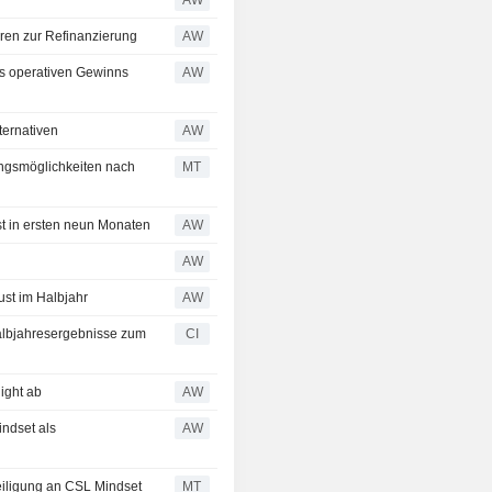
oren zur Refinanzierung
AW
es operativen Gewinns
AW
ternativen
AW
ungsmöglichkeiten nach
MT
t in ersten neun Monaten
AW
AW
st im Halbjahr
AW
Halbjahresergebnisse zum
CI
ight ab
AW
indset als
AW
eiligung an CSL Mindset
MT