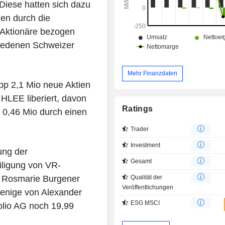
Diese hatten sich dazu
den durch die
Aktionäre bezogen
hiedenen Schweizer
Mehr Finanzdaten
p 2,1 Mio neue Aktien
HLEE liberiert, davon
Ratings
 0,46 Mio durch einen
Trader
Investment
ung der
Gesamt
iligung von VR-
Qualität der
 Rosmarie Burgener
Veröffentlichungen
jenige von Alexander
ESG MSCI
folio AG noch 19,99