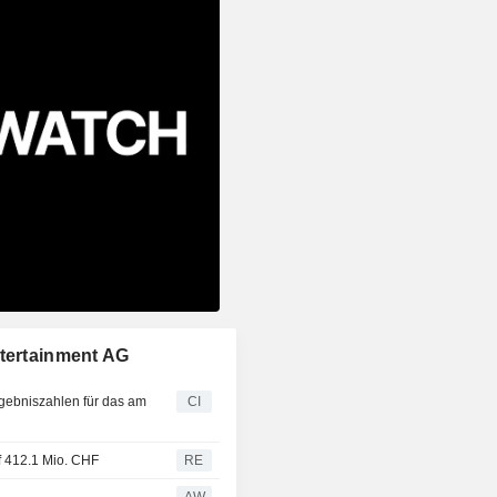
ntertainment AG
rgebniszahlen für das am
CI
f 412.1 Mio. CHF
RE
AW