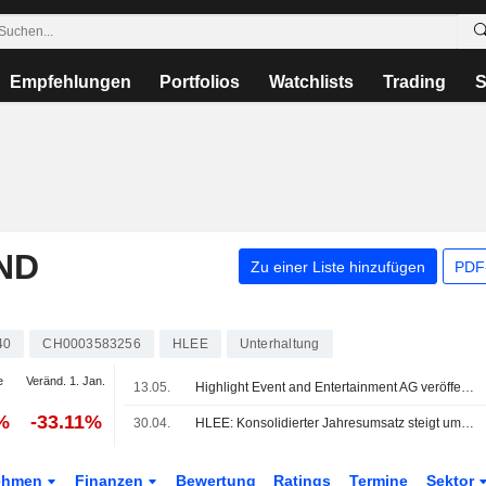
Empfehlungen
Portfolios
Watchlists
Trading
S
ND
Zu einer Liste hinzufügen
PDF-
40
CH0003583256
HLEE
Unterhaltung
e
Veränd. 1. Jan.
13.05.
Highlight Event and Entertainment AG veröffentlicht Ergebniszahlen für das am 31. Dezember 2025 endende Geschäftsjahr
%
-33.11%
30.04.
HLEE: Konsolidierter Jahresumsatz steigt um 2.0% auf 412.1 Mio. CHF
ehmen
Finanzen
Bewertung
Ratings
Termine
Sektor