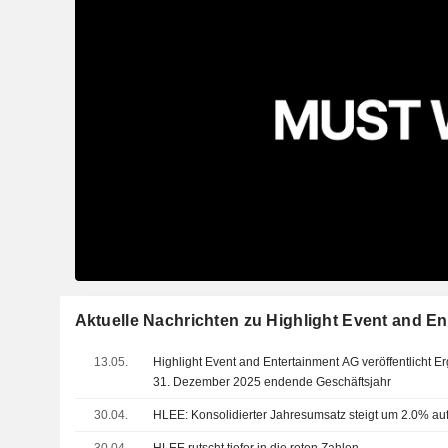
Aktuelle Nachrichten zu Highlight Event and E
13.05.
Highlight Event and Entertainment AG veröffentlicht E
31. Dezember 2025 endende Geschäftsjahr
30.04.
HLEE: Konsolidierter Jahresumsatz steigt um 2.0% au
30.04.
HLEE rutscht tiefer in die roten Zahlen