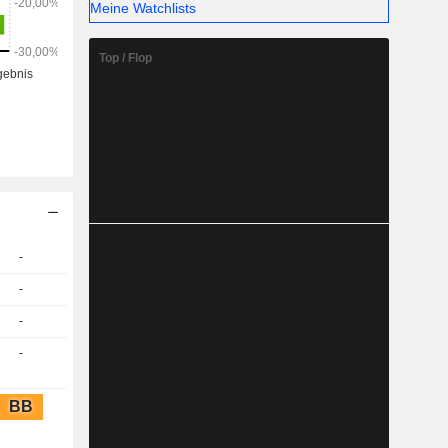
Meine Watchlists
Top / Flop
-
-
-
-
BB