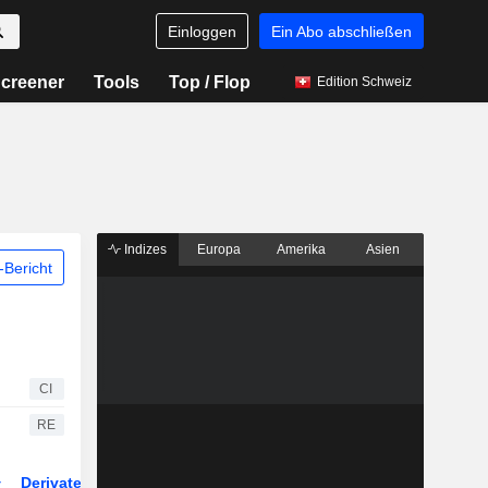
Einloggen
Ein Abo abschließen
creener
Tools
Top / Flop
Edition Schweiz
Indizes
Europa
Amerika
Asien
Bericht
CI
RE
Derivate