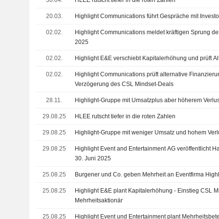
20.03.
Highlight Communications führt Gespräche mit Invest
02.02.
Highlight Communications meldet kräftigen Sprung d
2025
02.02.
Highlight E&E verschiebt Kapitalerhöhung und prüft Al
02.02.
Highlight Communications prüft alternative Finanzier
Verzögerung des CSL Mindset-Deals
28.11.
Highlight-Gruppe mit Umsatzplus aber höherem Verlus
29.08.25
HLEE rutscht tiefer in die roten Zahlen
29.08.25
Highlight-Gruppe mit weniger Umsatz und hohem Verlu
29.08.25
Highlight Event and Entertainment AG veröffentlicht 
30. Juni 2025
25.08.25
Burgener und Co. geben Mehrheit an Eventfirma Highl
25.08.25
Highlight E&E plant Kapitalerhöhung - Einstieg CSL M
Mehrheitsaktionär
25.08.25
Highlight Event und Entertainment plant Mehrheitsbet