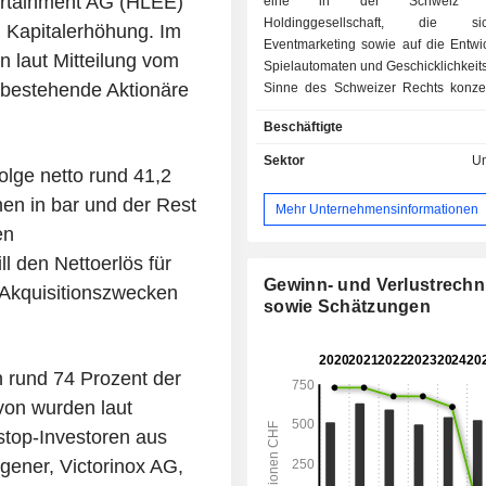
tertainment AG (HLEE)
eine in der Schweiz an
Holdinggesellschaft, die 
n Kapitalerhöhung. Im
Eventmarketing sowie auf die Entwi
laut Mitteilung vom
Spielautomaten und Geschicklichkeit
 bestehende Aktionäre
Sinne des Schweizer Rechts konzen
zudem Spielautomaten der Marke 
Beschäftigte
exklusiv für Casinos bereitst
Unternehmen diversifiziert seine Akt
Sektor
Un
lge netto rund 41,2
die Segmente Eventmarketing sow
und Geldspielautomaten. Im
nen in bar und der Rest
Mehr Unternehmensinformationen
Eventmarketing hält das Untern
en
Exklusivrechte für die Vermar
l den Nettoerlös für
Eurovision Song Contest sowie d
Philharmoniker. Zu den Produ
Gewinn- und Verlustrech
 Akquisitionszwecken
Segmente Casino- und Geldspiel
sowie Schätzungen
gehören Multi-Gaminator und Super-
von Austrian Gaming Industri
entwickelte Automaten sowie Auto
 rund 74 Prozent der
unter der Marke Unidesa vertrieb
von wurden laut
Darüber hinaus bietet das Un
stop-Investoren aus
Dienstleistungen wie Support, Ins
Wartung, Beratung und Schulung a
gener, Victorinox AG,
Techniker an.