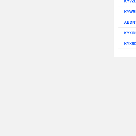
KYVZ
KYWB
ABDN
KYXI
KYXS