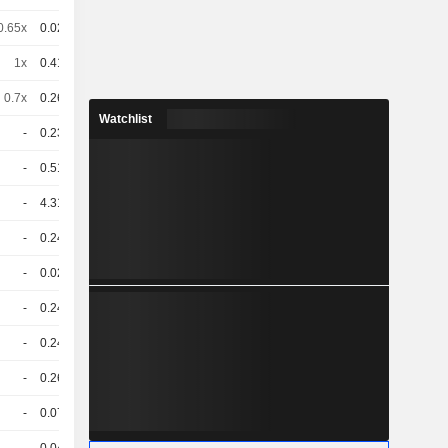
0.65x
0.026
-
CHF
1x
0.415
-
CHF
0.7x
0.262
-
CHF
Watchlist
-
0.235
-
CHF
-
0.516
-
CHF
-
4.314
-
CHF
-
0.247
-
CHF
-
0.027
-
CHF
-
0.248
-
CHF
-
0.248
-
CHF
-
0.267
-
CHF
-
0.077
-
CHF