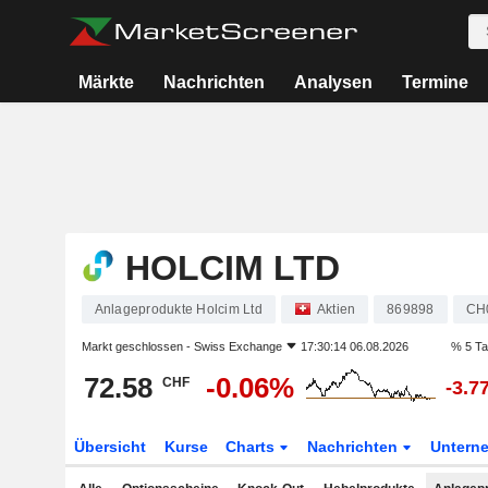
Märkte
Nachrichten
Analysen
Termine
HOLCIM LTD
Anlageprodukte Holcim Ltd
Aktien
869898
CH
Markt geschlossen -
Swiss Exchange
17:30:14 06.08.2026
% 5 T
72.58
-0.06%
CHF
-3.7
Übersicht
Kurse
Charts
Nachrichten
Untern