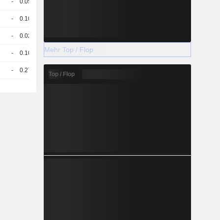
-
0.055
-
CHF
-
0.104
-
CHF
-
0.028
-
CHF
Mehr Top / Flop
-
0.102
-
CHF
-
0.278
-
CHF
Top / Flop