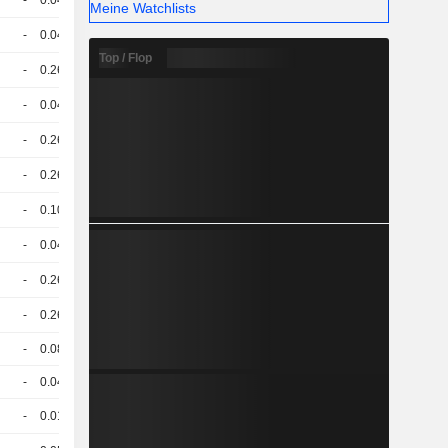
-
0.046
-
CHF
Meine Watchlists
-
0.048
-
CHF
Top / Flop
-
0.267
-
CHF
-
0.045
-
CHF
-
0.266
-
CHF
-
0.266
-
CHF
-
0.106
-
CHF
-
0.046
-
CHF
-
0.262
-
CHF
-
0.262
-
CHF
-
0.085
-
CHF
-
0.049
-
CHF
-
0.017
-
CHF