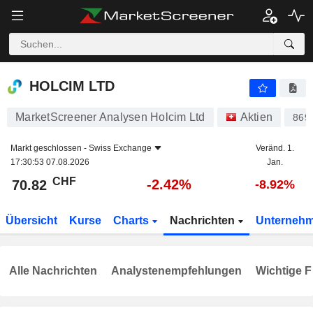
HOLCIM LTD
70.82
CHF
-2.42%
HOLCIM LTD
MarketScreener Analysen Holcim Ltd
Aktien
869
Markt geschlossen -
Swiss Exchange
Veränd. 1.
17:30:53 07.08.2026
Jan.
CHF
-2.42%
70.82
-8.92%
Übersicht
Kurse
Charts
Nachrichten
Unterneh
Alle Nachrichten
Analystenempfehlungen
Wichtige F