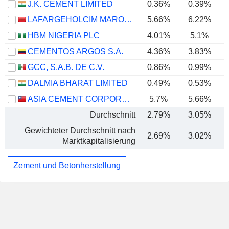
J.K. CEMENT LIMITED
0.36%
0.39%
LAFARGEHOLCIM MAROC S.A.
5.66%
6.22%
HBM NIGERIA PLC
4.01%
5.1%
CEMENTOS ARGOS S.A.
4.36%
3.83%
GCC, S.A.B. DE C.V.
0.86%
0.99%
DALMIA BHARAT LIMITED
0.49%
0.53%
ASIA CEMENT CORPORATION
5.7%
5.66%
Durchschnitt
2.79%
3.05%
Gewichteter Durchschnitt nach
2.69%
3.02%
Marktkapitalisierung
Zement und Betonherstellung