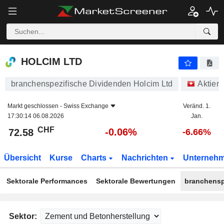
HOLCIM LTD
72.58
CHF
-0.06%
HOLCIM LTD
branchenspezifische Dividenden Holcim Ltd
Aktien
Markt geschlossen -
Swiss Exchange
Veränd. 1.
17:30:14 06.08.2026
Jan.
CHF
-0.06%
72.58
-6.66%
Übersicht
Kurse
Charts
Nachrichten
Unterneh
Sektorale Performances
Sektorale Bewertungen
branchensp
Sektor: