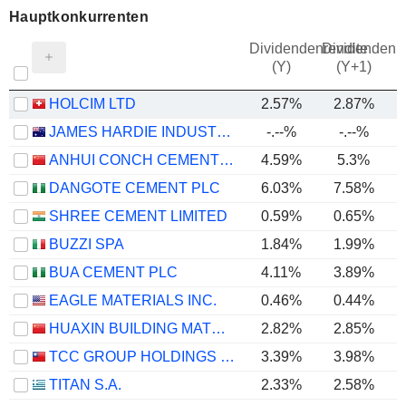
Hauptkonkurrenten
Dividendenrendite
Dividendenre
(Y)
(Y+1)
HOLCIM LTD
2.57%
2.87%
JAMES HARDIE INDUSTRIES PLC
-.--%
-.--%
ANHUI CONCH CEMENT COMPANY LIMITED
4.59%
5.3%
DANGOTE CEMENT PLC
6.03%
7.58%
SHREE CEMENT LIMITED
0.59%
0.65%
BUZZI SPA
1.84%
1.99%
BUA CEMENT PLC
4.11%
3.89%
EAGLE MATERIALS INC.
0.46%
0.44%
HUAXIN BUILDING MATERIALS GROUP CO., LTD.
2.82%
2.85%
TCC GROUP HOLDINGS CO., LTD.
3.39%
3.98%
TITAN S.A.
2.33%
2.58%