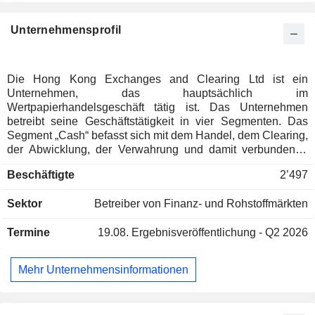
Unternehmensprofil
Die Hong Kong Exchanges and Clearing Ltd ist ein
Unternehmen, das hauptsächlich im
Wertpapierhandelsgeschäft tätig ist. Das Unternehmen
betreibt seine Geschäftstätigkeit in vier Segmenten. Das
Segment „Cash“ befasst sich mit dem Handel, dem Clearing,
der Abwicklung, der Verwahrung und damit verbundenen
Dienstleistungen für Aktienprodukte. Das Segment „Equity
Beschäftigte
2’497
and Financial Derivatives“ befasst sich mit dem Handel,
dem Clearing, der Abwicklung, der Verwahrung und damit
Sektor
Betreiber von Finanz- und Rohstoffmärkten
verbundenen Dienstleistungen für Aktien und
Finanzderivate. Das Segment „Commodities“ befasst sich
Termine
19.08.
Ergebnisveröffentlichung - Q2 2026
mit dem Handel, dem Clearing, der Abwicklung und damit
verbundenen Dienstleistungen für Metall- und andere
Rohstoff-Futures sowie Optionskontrakte. Das Segment
Mehr Unternehmensinformationen
„Data and Connectivity“ bietet den Verkauf von Marktdaten,
Plattform- und Infrastrukturdienstleistungen sowie damit
verbundene Technologiedienstleistungen an.