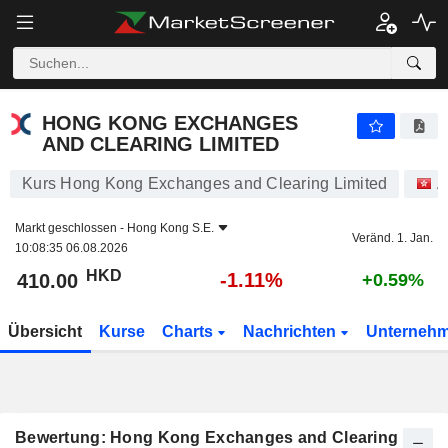
HONG KONG EXCHANGES AND CLEARING LIMITED
410.00
$
-1.11%
HONG KONG EXCHANGES
AND CLEARING LIMITED
Kurs Hong Kong Exchanges and Clearing Limited
A
Markt geschlossen -
Hong Kong S.E.
Veränd. 1. Jan.
10:08:35 06.08.2026
HKD
-1.11%
410.00
+0.59%
Übersicht
Kurse
Charts
Nachrichten
Unterneh
Bewertung: Hong Kong Exchanges and Clearing