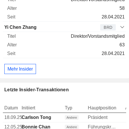
58
28.04.2021
Yi Chen Zhang
BRD
Direktor/Vorstandsmitglied
63
28.04.2021
Mehr Insider
Letzte Insider-Transaktionen
Datum
Initiiert
Typ
Hauptposition
A
18.09.25
Carlson Tong
Präsident
Andere
12.05.25
Bonnie Chan
Führungskraft / leitender Angestellter
Andere