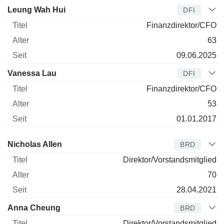
Leung Wah Hui
DFI
Finanzdirektor/CFO
63
09.06.2025
Vanessa Lau
DFI
Finanzdirektor/CFO
53
01.01.2017
Verwaltungsratsmitglied
Titel
Alter
Seit
Nicholas Allen
BRD
Direktor/Vorstandsmitglied
70
28.04.2021
Anna Cheung
BRD
Direktor/Vorstandsmitglied