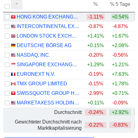
%
% 5 Tage
%
HONG KONG EXCHANGES AND CLEARING LIMITED
-1.11%
+0.54%
INTERCONTINENTAL EXCHANGE, INC.
-0.87%
-4.87%
LONDON STOCK EXCHANGE GROUP PLC
+1.41%
+1.67%
DEUTSCHE BÖRSE AG
+0.15%
+2.08%
NASDAQ, INC.
-0.20%
-0.56%
SINGAPORE EXCHANGE LIMITED
+1.29%
+1.21%
+
EURONEXT N.V.
-0.19%
+7.63%
+
TMX GROUP LIMITED
-0.15%
+1.78%
SWISSQUOTE GROUP HOLDING SA
-2.99%
+0.71%
MARKETAXESS HOLDINGS INC.
+0.11%
-0.09%
Durchschnitt
-0.24%
+2.92%
Gewichteter Durchschnitt nach
-0.22%
-0.83%
Marktkapitalisierung