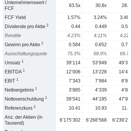
Unternehmenswert /
63.5x
30.8x
28.7
FCF
FCF Yield
1.57%
3.24%
3.48
2
Dividende pro Aktie
0.44
0.449
0.50
Rendite
4.23%
4.11%
4.22
2
Gewinn pro Aktie
0.584
0.652
0.71
Ausschüttungsquote
75.3%
68.9%
69.7
1
Umsatz
39’114
53’949
49’33
1
EBITDA
12’006
13’228
14’41
1
EBIT
7’343
7’984
8’97
1
Nettoergebnis
3’885
4’339
4’80
1
Nettoverschuldung
39’541
44’185
47’91
2
Referenzkurs
10.41
10.93
11.8
Anz. der Aktien (in
6’175’302
6’268’568
6’239’27
Tausend)