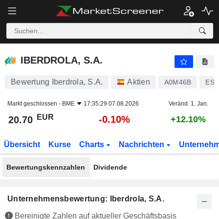
IBERDROLA, S.A.
20.70
€
-0.10%
IBERDROLA, S.A.
Bewertung Iberdrola, S.A.
Aktien
A0M46B
ES0
Markt geschlossen -
BME
17:35:29 07.08.2026
Veränd. 1. Jan.
EUR
-0.10%
20.70
+12.10%
Übersicht
Kurse
Charts
Nachrichten
Unterneh
Bewertungskennzahlen
Dividende
Unternehmensbewertung: Iberdrola, S.A.
Bereinigte Zahlen auf aktueller Geschäftsbasis