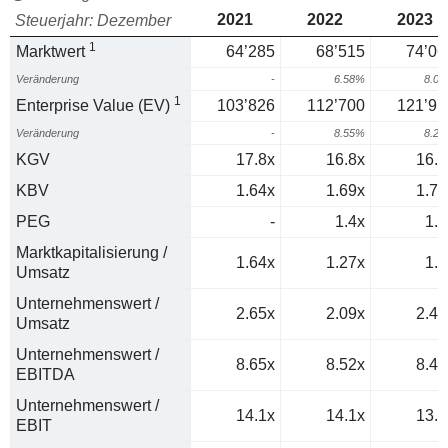
2021
2022
2023
Steuerjahr: Dezember
1
Marktwert
64’285
68’515
74’06
Veränderung
-
6.58%
8.0
1
Enterprise Value (EV)
103’826
112’700
121’97
Veränderung
-
8.55%
8.2
KGV
17.8x
16.8x
16.5
KBV
1.64x
1.69x
1.75
PEG
-
1.4x
1.6
Marktkapitalisierung /
1.64x
1.27x
1.5
Umsatz
Unternehmenswert /
2.65x
2.09x
2.47
Umsatz
Unternehmenswert /
8.65x
8.52x
8.46
EBITDA
Unternehmenswert /
14.1x
14.1x
13.6
EBIT