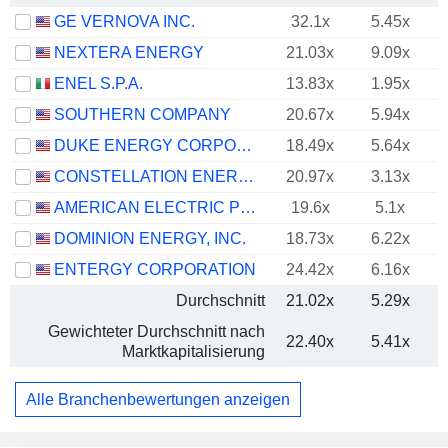
GE VERNOVA INC.
32.1x
5.45x
NEXTERA ENERGY
21.03x
9.09x
ENEL S.P.A.
13.83x
1.95x
SOUTHERN COMPANY
20.67x
5.94x
DUKE ENERGY CORPORATION
18.49x
5.64x
CONSTELLATION ENERGY CORPORATION
20.97x
3.13x
AMERICAN ELECTRIC POWER COMPANY, INC.
19.6x
5.1x
DOMINION ENERGY, INC.
18.73x
6.22x
ENTERGY CORPORATION
24.42x
6.16x
Durchschnitt
21.02x
5.29x
Gewichteter Durchschnitt nach
22.40x
5.41x
Marktkapitalisierung
Alle Branchenbewertungen anzeigen