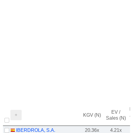
M
EV /
KGV (N)
/
Sales (N)
IBERDROLA, S.A.
20.36x
4.21x