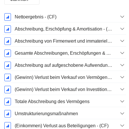
Ende d.
Nettoergebnis - (CF)
Geschäftsjahres:
Dezember
Abschreibung, Erschöpfung & Amortisation - (Vorlagenspezifisch)
Abschreibung von Firmenwert und immateriellen Vermögenswerten - (CF)
Gesamte Abschreibungen, Erschöpfungen & Amortisationen - (Modellspezifisch)
Abschreibung auf aufgeschobene Aufwendungen, Gesamt - (Modellspezifisch)
(Gewinn) Verlust beim Verkauf von Vermögenswerten - (CF)
(Gewinn) Verlust beim Verkauf von Investitionen - (CF)
Totale Abschreibung des Vermögens
Umstrukturierungsmaßnahmen
(Einkommen) Verlust aus Beteiligungen - (CF)