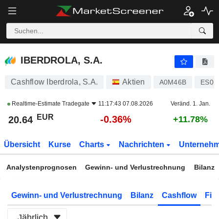
IBERDROLA, S.A.
20.64
€
-0.36%
IBERDROLA, S.A.
Cashflow Iberdrola, S.A.
Aktien
A0M46B
ES01
Realtime-Estimate
Tradegate
11:17:43 07.08.2026
Veränd. 1. Jan.
EUR
-0.36%
20.64
+11.78%
Übersicht
Kurse
Charts
Nachrichten
Unterneh
Analystenprognosen
Gewinn- und Verlustrechnung
Bilanz
Gewinn- und Verlustrechnung
Bilanz
Cashflow
Fin
Jährlich