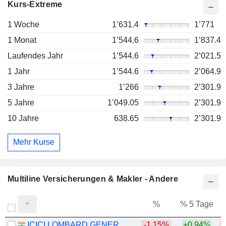
Kurs-Extreme
1 Woche
1’631.4
1’771
1 Monat
1’544.6
1’837.4
Laufendes Jahr
1’544.6
2’021.5
1 Jahr
1’544.6
2’064.9
3 Jahre
1’266
2’301.9
5 Jahre
1’049.05
2’301.9
10 Jahre
638.65
2’301.9
Mehr Kurse
Multiline Versicherungen & Makler - Andere
%
% 5 Tage
%
ICICI LOMBARD GENERAL INSURANCE COMPANY LIMITED
-1.15%
+0.94%