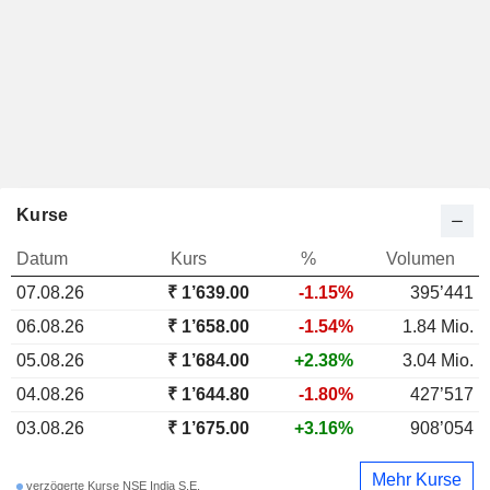
Kurse
Datum
Kurs
%
Volumen
07.08.26
₹ 1’639.00
-1.15%
395’441
06.08.26
₹ 1’658.00
-1.54%
1.84 Mio.
05.08.26
₹ 1’684.00
+2.38%
3.04 Mio.
04.08.26
₹ 1’644.80
-1.80%
427’517
03.08.26
₹ 1’675.00
+3.16%
908’054
Mehr Kurse
verzögerte Kurse NSE India S.E.