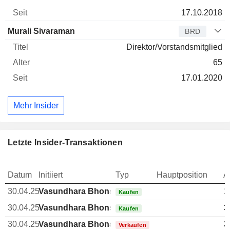
17.10.2018
Murali Sivaraman
BRD
Direktor/Vorstandsmitglied
65
17.01.2020
Mehr Insider
Letzte Insider-Transaktionen
Datum
Initiiert
Typ
Hauptposition
A
30.04.25
Vasundhara Bhonsle
1
Kaufen
30.04.25
Vasundhara Bhonsle
3
Kaufen
30.04.25
Vasundhara Bhonsle
3
Verkaufen