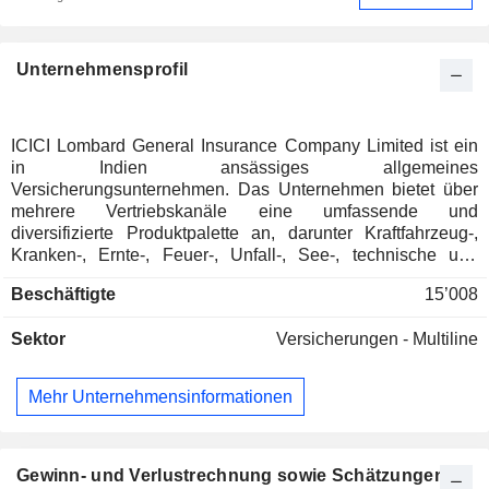
Unternehmensprofil
ICICI Lombard General Insurance Company Limited ist ein
in Indien ansässiges allgemeines
Versicherungsunternehmen. Das Unternehmen bietet über
mehrere Vertriebskanäle eine umfassende und
diversifizierte Produktpalette an, darunter Kraftfahrzeug-,
Kranken-, Ernte-, Feuer-, Unfall-, See-, technische und
Haftpflichtversicherungen. Zu seinen Segmenten gehören
Beschäftigte
15’008
Feuer, Transport, Gesundheit einschließlich persönlicher
Unfälle, Verschiedenes, Ernteversicherung und Motor. Das
Sektor
Versicherungen - Multiline
Segment Gesundheit einschließlich Unfallversicherung
umfasst das Privatkundengeschäft, das
Firmenkundengeschäft und das staatliche
Mehr Unternehmensinformationen
Krankenversicherungsgeschäft. Das Segment Sonstiges
umfasst verschiedene Einzelhandelsgeschäfte und
verschiedene Unternehmensgruppen. Die Kfz-Versicherung
umfasst die Autoversicherung, die Fahrradversicherung und
Gewinn- und Verlustrechnung sowie Schätzungen