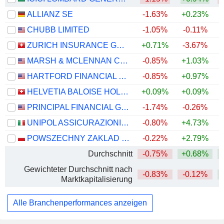
ALLIANZ SE
-1.63%
+0.23%
+
CHUBB LIMITED
-1.05%
-0.11%
+
ZURICH INSURANCE GROUP LTD
+0.71%
-3.67%
MARSH & MCLENNAN COMPANIES
-0.85%
+1.03%
HARTFORD FINANCIAL SERVICES GROUP (THE), INC.
-0.85%
+0.97%
+
HELVETIA BALOISE HOLDING AG
+0.09%
+0.09%
PRINCIPAL FINANCIAL GROUP, INC.
-1.74%
-0.26%
+
UNIPOL ASSICURAZIONI S.P.A.
-0.80%
+4.73%
+
POWSZECHNY ZAKLAD UBEZPIECZE? SPÓLKA AKCYJNA
-0.22%
+2.79%
+
Durchschnitt
-0.75%
+0.68%
+
Gewichteter Durchschnitt nach
-0.83%
-0.12%
+
Marktkapitalisierung
Alle Branchenperformances anzeigen