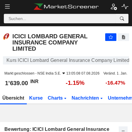
ICICI LOMBARD GENERAL INSURANCE COMPANY LIMITED
1’639.00
₹
-1.15%
ICICI LOMBARD GENERAL
INSURANCE COMPANY
LIMITED
Kurs ICICI Lombard General Insurance Company Limited
Markt geschlossen -
NSE India S.E.
13:05:08 07.08.2026
Veränd. 1. Jan.
INR
-1.15%
1’639.00
-16.47%
Übersicht
Kurse
Charts
Nachrichten
Unterneh
Bewertung: ICICI Lombard General Insurance