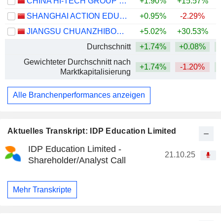
CHINA HI-TECH GROUP CO., LTD.
+1.90%
+15.57%
+
SHANGHAI ACTION EDUCATION TECHNOLOGY CO.,LTD.
+0.95%
-2.29%
+
JIANGSU CHUANZHIBOKE EDUCATION TECHNOLOGY CO., LTD.
+5.02%
+30.53%
+
Durchschnitt
+1.74%
+0.08%
+
Gewichteter Durchschnitt nach
+1.74%
-1.20%
+
Marktkapitalisierung
Alle Branchenperformances anzeigen
Aktuelles Transkript: IDP Education Limited
IDP Education Limited -
21.10.25
Shareholder/Analyst Call
Mehr Transkripte