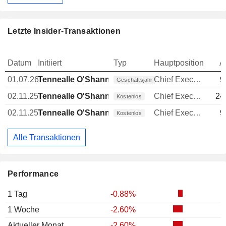
Letzte Insider-Transaktionen
Datum
Initiiert
Typ
Hauptposition
A
01.07.26
Tennealle O'Shannessy
Chief Executive Officer (CEO)
9
Geschäftsjahr
02.11.25
Tennealle O'Shannessy
Chief Executive Officer (CEO)
24
Kostenlos
02.11.25
Tennealle O'Shannessy
Chief Executive Officer (CEO)
9
Kostenlos
Alle Transaktionen
Performance
1 Tag
-0.88%
1 Woche
-2.60%
Aktueller Monat
-2.60%