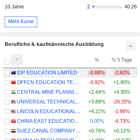
10 Jahre
2
40.26
Mehr Kurse
Berufliche & kaufmännische Ausbildung
%
% 5 Tage
%
IDP EDUCATION LIMITED
-0.88%
-2.60%
OFFCN EDUCATION TECHNOLOGY CO., LTD.
-0.92%
+1.90%
CENTRAL MINE PLANNING & DESIGN INSTITUTE LIMITED
+2.44%
+4.30%
UNIVERSAL TECHNICAL INSTITUTE, INC.
+3.88%
-26.35%
LINCOLN EDUCATIONAL SERVICES CORPORATION
+4.22%
-1.98%
+
CHINA EAST EDUCATION HOLDINGS LIMITED
0.00%
-4.73%
SUEZ CANAL COMPANY FOR TECHNOLOGY SETTLING (S.A.E)
+0.76%
+0.12%
+