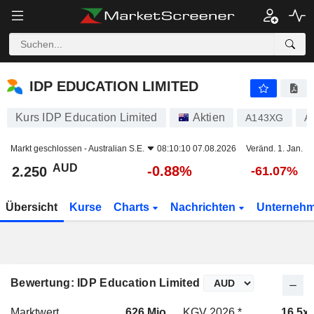
IDP EDUCATION LIMITED
2.250
$
-0.88%
IDP EDUCATION LIMITED
Kurs IDP Education Limited
Aktien
A143XG
A
Markt geschlossen -
Australian S.E.
08:10:10 07.08.2026
Veränd. 1. Jan.
AUD
-0.88%
2.250
-61.07%
Übersicht
Kurse
Charts
Nachrichten
Unterneh
Bewertung: IDP Education Limited
Marktwert
626 Mio.
KGV 2026 *
16.5x