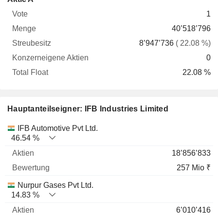
Vote
Menge
Streubesitz
Aktien
Float
1
40’518’796
8’947’736
( 22.08 %)
0
22.08 %
Hauptanteilseigner: IFB Industries Limited
Name
Aktien
%
Bewertung
IFB Automotive Pvt Ltd.
46.54 %
18’856’833
257 Mio ₹
Nurpur Gases Pvt Ltd.
14.83 %
6’010’416