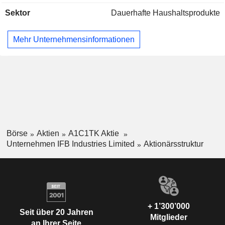
Produktkategorien „Wäschepflege“ und „Küche“ umfassen
Sektor
Dauerhafte Haushaltsprodukte
Frontlader-Waschmaschinen, Toplader-Waschmaschinen,
Waschtrockner-Kombigeräte, Wäschetrockner, eintürige
Kühlschränke, zweitürige Kühlschränke,
Mehr Unternehmensinformationen
Konvektionsmikrowellen, Grillmikrowellen, Solo-
Mikrowellen, Geschirrspüler, Dunstabzugshauben,
Kochfelder, Einbaugeräte und modulare Küchen. Die
Entwicklungsabteilungen befinden sich in Kalkutta und
Bangalore.
Börse
Aktien
A1C1TK Aktie
Unternehmen IFB Industries Limited
Aktionärsstruktur
+ 1’300’000
Seit über 20 Jahren
Mitglieder
an Ihrer Seite