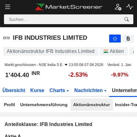
IFB INDUSTRIES LIMITED
1’404.40
₹
-2.53%
IFB INDUSTRIES LIMITED
Aktionärsstruktur IFB Industries Limited
Aktien
A
Markt geschlossen -
NSE India S.E.
13:05:08 07.08.2026
Veränd. 1. Jan.
INR
-2.53%
1’404.40
-9.97%
Übersicht
Kurse
Charts
Nachrichten
Unterneh
Profil
Unternehmensführung
Aktionärsstruktur
Insider-Tr
Anteilsklasse: IFB Industries Limited
Konzerneigene
Total
Aktie A