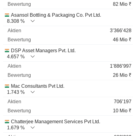
82 Mio ₹
Asansol Bottling & Packaging Co. Pvt Ltd.
8.308 %
3’366’428
46 Mio ₹
DSP Asset Managers Pvt. Ltd.
4.657 %
1’886’997
26 Mio ₹
Mac Consultants Pvt Ltd.
1.743 %
706’197
10 Mio ₹
Chatterjee Management Services Pvt Ltd.
1.679 %