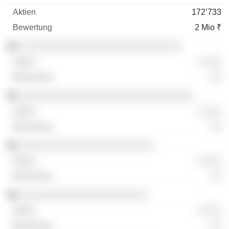
172’733
2 Mio ₹
░░░░░░░░░░░░░░░░░░░░░░░░░░░░░
░ ░░░
░░
░░░░░░░░░░░░░░░░░░░░░░░░░░░░░░░
░ ░░░
░░
░░░░░░░░░░░░░░░░░░░░░░░░
░ ░░░
░░
░░░░░░░░░░░░░░░░░░░░░░░
░ ░░░
░░