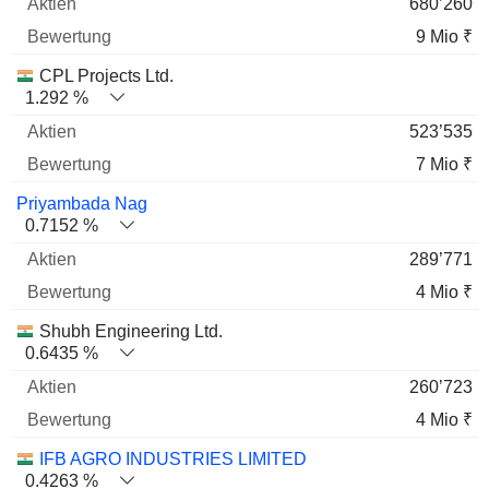
680’260
9 Mio ₹
CPL Projects Ltd.
1.292 %
523’535
7 Mio ₹
Priyambada Nag
0.7152 %
289’771
4 Mio ₹
Shubh Engineering Ltd.
0.6435 %
260’723
4 Mio ₹
IFB AGRO INDUSTRIES LIMITED
0.4263 %