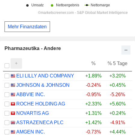
Mehr Finanzdaten
Pharmazeutika - Andere
%
% 5 Tage
%
ELI LILLY AND COMPANY
+1.89%
+3.20%
+
JOHNSON & JOHNSON
-0.24%
+0.45%
+
ABBVIE INC.
-0.95%
-5.26%
+
ROCHE HOLDING AG
+2.33%
+5.60%
+
NOVARTIS AG
+1.31%
+0.24%
+
ASTRAZENECA PLC
+1.42%
-4.91%
AMGEN INC.
-0.73%
+4.44%
+