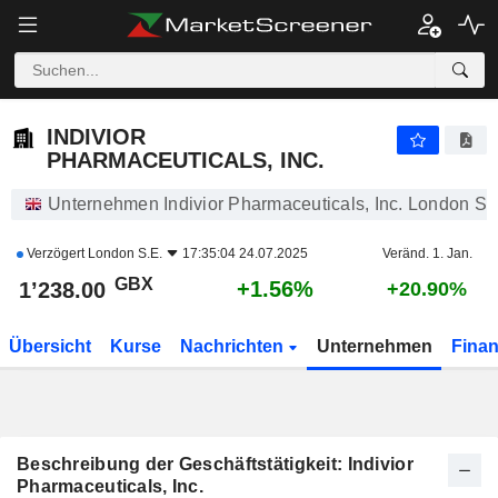
INDIVIOR PHARMACEUTICALS, INC.
1’238.00
p
+1.56%
INDIVIOR
PHARMACEUTICALS, INC.
Unternehmen Indivior Pharmaceuticals, Inc. London S.
Verzögert
London S.E.
17:35:04 24.07.2025
Veränd. 1. Jan.
GBX
+1.56%
1’238.00
+20.90%
Übersicht
Kurse
Nachrichten
Unternehmen
Fina
Beschreibung der Geschäftstätigkeit: Indivior
Pharmaceuticals, Inc.