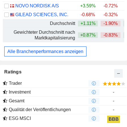
NOVO NORDISK A/S
+3.59%
-0.72%
GILEAD SCIENCES, INC.
-0.68%
-0.32%
+
Durchschnitt
+1.11%
-1.90%
+
Gewichteter Durchschnitt nach
+0.87%
-0.83%
+
Marktkapitalisierung
Alle Branchenperformances anzeigen
Ratings
Trader
Investment
-
Gesamt
-
Qualität der Veröffentlichungen
-
ESG MSCI
BBB