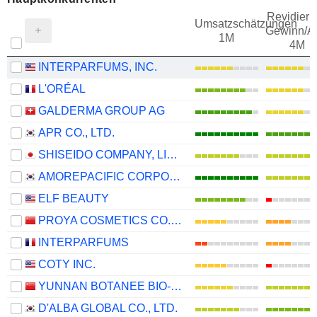
Revidieru
Umsatzschätzungen
Gewinn/Ak
1M
4M
INTERPARFUMS, INC.
L'ORÉAL
GALDERMA GROUP AG
APR CO., LTD.
SHISEIDO COMPANY, LIMITED
AMOREPACIFIC CORPORATION
ELF BEAUTY
PROYA COSMETICS CO.,LTD.
INTERPARFUMS
COTY INC.
YUNNAN BOTANEE BIO-TECHNOLOGY GROUP CO.LTD
D'ALBA GLOBAL CO., LTD.