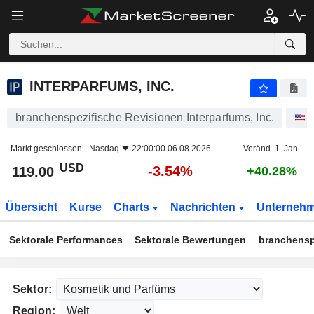
INTERPARFUMS, INC.
119.00
$
-3.54%
INTERPARFUMS, INC.
branchenspezifische Revisionen Interparfums, Inc.
Markt geschlossen -
Nasdaq
22:00:00 06.08.2026
Veränd. 1. Jan.
USD
-3.54%
119.00
+40.28%
Übersicht
Kurse
Charts
Nachrichten
Unterneh
Sektorale Performances
Sektorale Bewertungen
branchensp
Sektor:
Region: