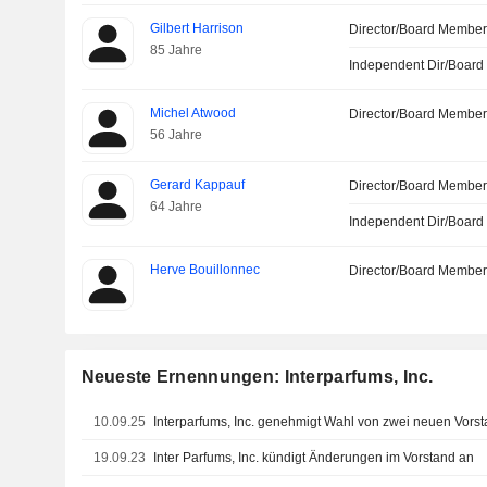
Gilbert Harrison
Director/Board Membe
85 Jahre
Independent Dir/Boar
Michel Atwood
Director/Board Membe
56 Jahre
Gerard Kappauf
Director/Board Membe
64 Jahre
Independent Dir/Boar
Herve Bouillonnec
Director/Board Membe
Neueste Ernennungen: Interparfums, Inc.
10.09.25
Interparfums, Inc. genehmigt Wahl von zwei neuen Vorst
19.09.23
Inter Parfums, Inc. kündigt Änderungen im Vorstand an