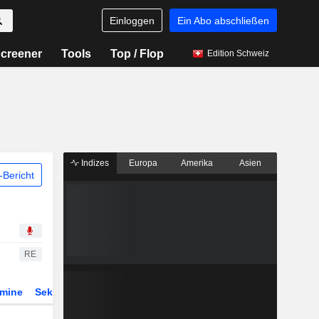
Einloggen
Ein Abo abschließen
creener
Tools
Top / Flop
Edition Schweiz
Indizes
Europa
Amerika
Asien
Bericht
RE
rmine
Sektor
Derivate
ETFs