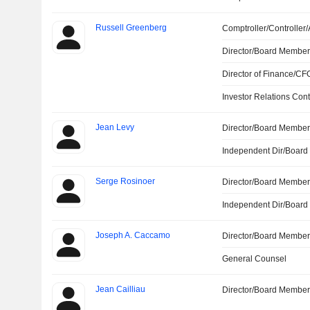
Russell Greenberg
Comptroller/Controller/
Director/Board Membe
Director of Finance/CF
Investor Relations Cont
Jean Levy
Director/Board Membe
Independent Dir/Boar
Serge Rosinoer
Director/Board Membe
Independent Dir/Boar
Joseph A. Caccamo
Director/Board Membe
General Counsel
Jean Cailliau
Director/Board Membe