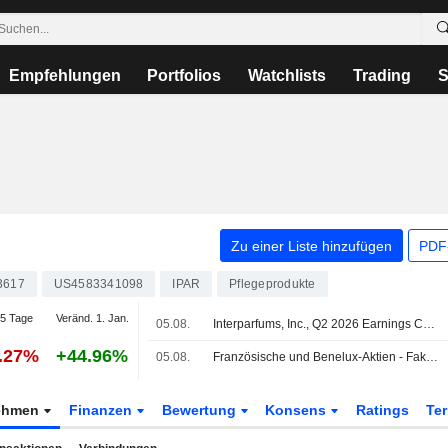
Empfehlungen
Portfolios
Watchlists
Trading
S
.
Zu einer Liste hinzufügen
PDF-
3617
US4583341098
IPAR
Pflegeprodukte
5 Tage
Veränd. 1. Jan.
05.08.
Interparfums, Inc., Q2 2026 Earnings Call, Aug 05, 2026
1.27%
+44.96%
05.08.
Französische und Benelux-Aktien - Faktoren, die zu beobachten sind
ehmen
Finanzen
Bewertung
Konsens
Ratings
Te