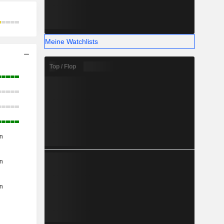
Meine Watchlists
Top / Flop
n
n
n