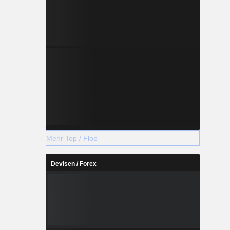
 ebenfalls
 ansässigen
ermarktet.
en unter
 Besitz des
äß Lizenz-
 mit den
e & Fitch,
Ferragamo,
de la Renta
Mehr Top / Flop
Devisen / Forex