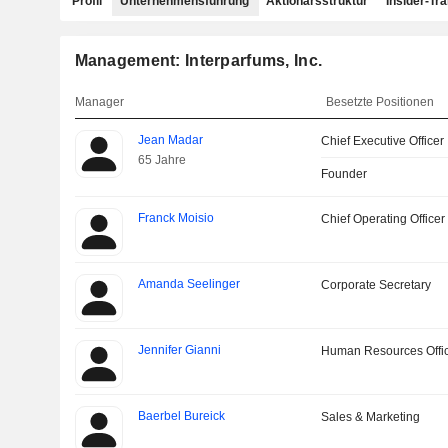
Profil
Unternehmensführung
Aktionärsstruktur
Insider-Tr
Management: Interparfums, Inc.
Manager
Besetzte Positionen
Jean Madar
Chief Executive Officer
65 Jahre
Founder
Franck Moisio
Chief Operating Officer
Amanda Seelinger
Corporate Secretary
Jennifer Gianni
Human Resources Offi
Baerbel Bureick
Sales & Marketing