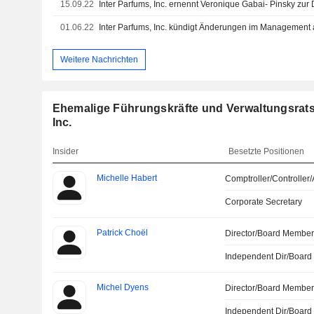
15.09.22
Inter Parfums, Inc. ernennt Veronique Gabai- Pinsky zur 
01.06.22
Inter Parfums, Inc. kündigt Änderungen im Management
Weitere Nachrichten
Ehemalige Führungskräfte und Verwaltungsratsm
Inc.
Insider
Besetzte Positionen
Michelle Habert
Comptroller/Controller/
Corporate Secretary
Patrick Choël
Director/Board Membe
Independent Dir/Boar
Michel Dyens
Director/Board Membe
Independent Dir/Boar