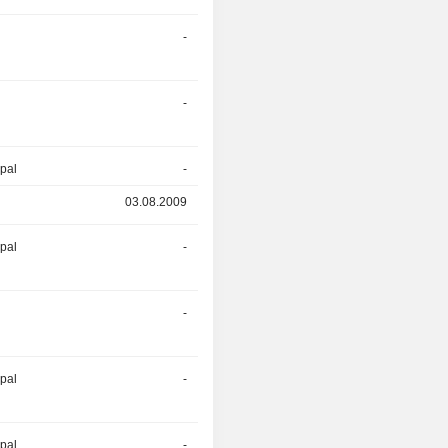
-
01.01.2008
r
-
19.06.2006
ipal
-
03.08.2009
03.08.2009
-
ipal
-
-
-
-
ipal
-
-
ipal
-
-