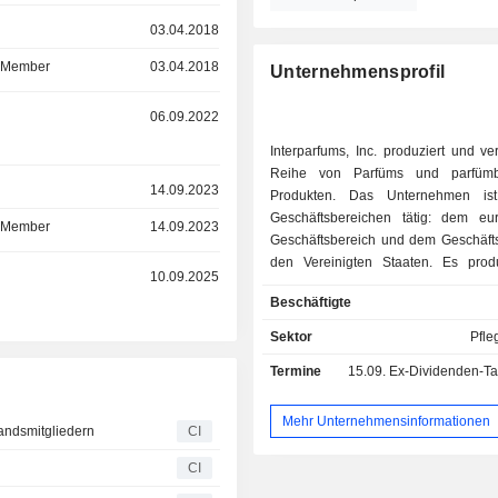
r
03.04.2018
d Member
03.04.2018
Unternehmensprofil
r
06.09.2022
Interparfums, Inc. produziert und ver
Reihe von Parfüms und parfüm
r
14.09.2023
Produkten. Das Unternehmen is
Geschäftsbereichen tätig: dem eu
d Member
14.09.2023
Geschäftsbereich und dem Geschäfts
den Vereinigten Staaten. Es prod
r
10.09.2025
vertreibt seine Parfümprodukte im 
Beschäftigte
Lizenzvereinbarungen mit Markenin
verkauft Parfümprodukte übe
Sektor
Pfle
europäischen Geschäftsbere
Termine
15.09.
Ex-Dividenden-Tag 
Unternehmen verfügt über ein Marken
zu dem Boucheron, Coach, Jimmy 
Lagerfeld, Kate Spade, Lacoste
Mehr Unternehmensinformationen
andsmitgliedern
CI
Moncler, Montblanc, Rochas, Gout
Cleef & Arpels gehören, deren Produ
CI
120 Ländern weltweit vertrieben w