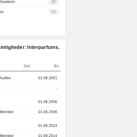
Direktorin
CI
Parfümprodukte der Marken werden
über die in den Vereinigten Staaten
 an
CI
Niederlassungen hergestellt und v
Diese Parfümprodukte werd
Markenzeichen verkauft, die sich im
Unternehmens befinden, oder gem
oder anderen Vereinbarungen
Markeninhabern, zu denen Abercrombi
itglieder: Interparfums,
Anna Sui, DKNY, Emanuel Ungaro, 
Graff, GUESS, Hollister, MCM, Oscar 
und Roberto Cavalli gehören.
Seit
Bis
Auditor
01.08.2001
01.02.2025
-
-
r
01.06.2006
14.09.2023
d Member
01.06.2006
14.09.2023
r
01.09.2014
14.09.2023
d Member
01.09.2014
14.09.2023