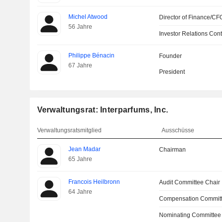
Michel Atwood
Director of Finance/CF
56 Jahre
Investor Relations Cont
Philippe Bénacin
Founder
67 Jahre
President
Verwaltungsrat: Interparfums, Inc.
Verwaltungsratsmitglied
Ausschüsse
Jean Madar
Chairman
65 Jahre
Francois Heilbronn
Audit Committee Chair
64 Jahre
Compensation Committ
Nominating Committee