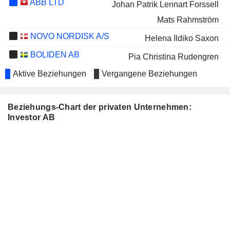
ABB LTD
Johan Patrik Lennart Forssell
Mats Rahmström
NOVO NORDISK A/S
Helena Ildiko Saxon
BOLIDEN AB
Pia Christina Rudengren
C-RAD AB
Aktive Beziehungen
Vergangene Beziehungen
Susanne Maria Ekblom
PJT PARTNERS INC.
Grace Reksten Skaugen
Beziehungs-Chart der privaten Unternehmen:
ENSKILDA BANKEN
Marcus Wallenberg
Investor AB
Ulrika af Buren
HENNES & MAURITZ AB
Helena Ildiko Saxon
ELECTROLUX AB
Ulla Viveka Litzén
Petra Hedengran
ATLAS COPCO AB
Hans Torgny Stråberg
Johan Patrik Lennart Forssell
Peter Åke Wallenberg