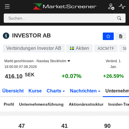
INVESTOR AB
416.10
kr
+0.07%
INVESTOR AB
Verbindungen Investor AB
Aktien
A3CMTF
SE
Markt geschlossen -
Nasdaq Stockholm
Veränd. 1.
18:00:00 07.08.2026
Jan.
SEK
+0.07%
416.10
+26.59%
Übersicht
Kurse
Charts
Nachrichten
Unterneh
Profil
Unternehmensführung
Aktionärsstruktur
Insider-Tr
47
41
90