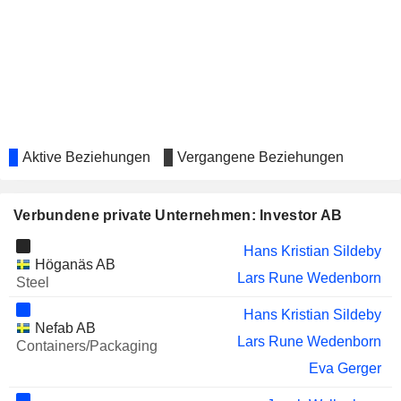
SKF AB
Hans Torgny Stråberg
Mats Rahmström
GETINGE AB
Johan Bygge
AXFOOD AB
Sara Anna Christina Öhrvall
WÄRTSILÄ OYJ
Thomas Johnstone
Aktive Beziehungen
Vergangene Beziehungen
Johan Patrik Lennart Forssell
PEAB AB
Eva Gerger
Verbundene private Unternehmen: Investor AB
CAPMAN OYJ
Johan Bygge
Hans Kristian Sildeby
Höganäs AB
KINNEVIK AB
Lars Rune Wedenborn
Helena Ildiko Saxon
Steel
ORRÖN ENERGY AB
Grace Reksten Skaugen
Hans Kristian Sildeby
Nefab AB
REDERIAKTIEBOLAGET
Lars Rune Wedenborn
Lars Rune Wedenborn
Containers/Packaging
GOTLAND
Eva Gerger
PRICER AB
Carl Jens Emil Ahlberg