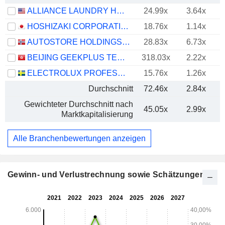
ALLIANCE LAUNDRY HOLDINGS INC.
24.99x
3.64x
HOSHIZAKI CORPORATION
18.76x
1.14x
AUTOSTORE HOLDINGS LTD.
28.83x
6.73x
BEIJING GEEKPLUS TECHNOLOGY CO., LTD.
318.03x
2.22x
ELECTROLUX PROFESSIONAL AB
15.76x
1.26x
Durchschnitt
72.46x
2.84x
Gewichteter Durchschnitt nach
45.05x
2.99x
Marktkapitalisierung
Alle Branchenbewertungen anzeigen
Gewinn- und Verlustrechnung sowie Schätzungen