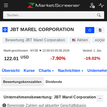
JBT MAREL CORPORATION
122.01
$
-7.90%
JBT MAREL CORPORATION
Bewertung JBT Marel Corporation
Aktien
A0Q6F
Markt geschlossen -
NYSE
22:00:03 05.08.2026
Veränd. 1. Jan.
USD
-7.90%
122.01
-19.02%
Übersicht
Kurse
Charts
Nachrichten
Unterneh
Bewertungskennzahlen
Dividende
Unternehmensbewertung: JBT Marel Corporation
Bereinigte Zahlen auf aktueller Geschäftsbasis