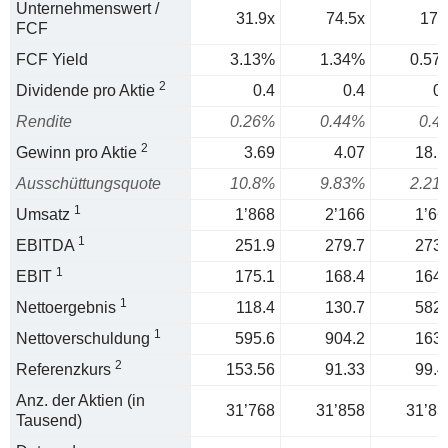
Unternehmenswert /
31.9x
74.5x
174
FCF
FCF Yield
3.13%
1.34%
0.57
2
Dividende pro Aktie
0.4
0.4
0.
Rendite
0.26%
0.44%
0.4
2
Gewinn pro Aktie
3.69
4.07
18.1
Ausschüttungsquote
10.8%
9.83%
2.21
1
Umsatz
1’868
2’166
1’66
1
EBITDA
251.9
279.7
273.
1
EBIT
175.1
168.4
164.
1
Nettoergebnis
118.4
130.7
582.
1
Nettoverschuldung
595.6
904.2
163.
2
Referenzkurs
153.56
91.33
99.4
Anz. der Aktien (in
31’768
31’858
31’83
Tausend)