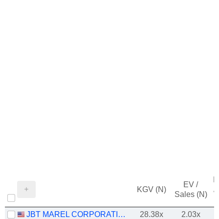
M
EV /
KGV (N)
/
Sales (N)
JBT MAREL CORPORATION
28.38x
2.03x