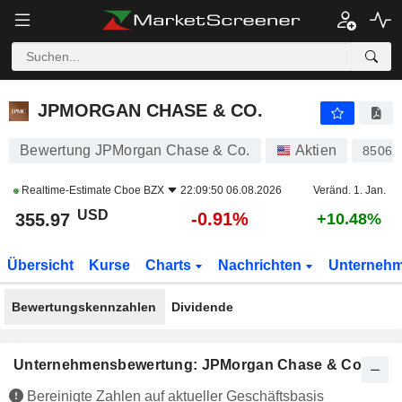
JPMORGAN CHASE & CO.
355.97
$
-0.91%
JPMORGAN CHASE & CO.
Bewertung JPMorgan Chase & Co.
Aktien
85062
Realtime-Estimate
Cboe BZX
22:09:50 06.08.2026
Veränd. 1. Jan.
USD
-0.91%
355.97
+10.48%
Übersicht
Kurse
Charts
Nachrichten
Unterneh
Bewertungskennzahlen
Dividende
Unternehmensbewertung: JPMorgan Chase & Co.
Bereinigte Zahlen auf aktueller Geschäftsbasis