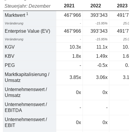
2021
2022
2023
Steuerjahr: Dezember
1
Marktwert
467’966
393’343
491’76
Veränderung
-
-15.95%
25.0
Enterprise Value (EV)
467’966
393’343
491’76
Veränderung
-
-15.95%
25.0
KGV
10.3x
11.1x
10.5
KBV
1.8x
1.49x
1.63
PEG
-
-0.5x
0.3
Marktkapitalisierung /
3.85x
3.06x
3.11
Umsatz
Unternehmenswert /
0x
0x
0
Umsatz
Unternehmenswert /
-
-
EBITDA
Unternehmenswert /
0x
0x
0
EBIT