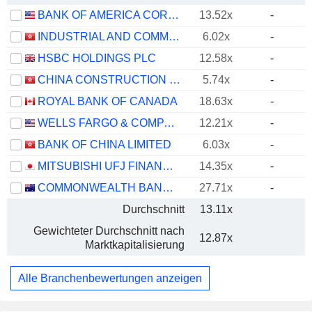
BANK OF AMERICA CORPORATION
13.52x
-
INDUSTRIAL AND COMMERCIAL BANK OF CHINA LIMITED
6.02x
-
HSBC HOLDINGS PLC
12.58x
-
CHINA CONSTRUCTION BANK CORPORATION
5.74x
-
ROYAL BANK OF CANADA
18.63x
-
WELLS FARGO & COMPANY
12.21x
-
BANK OF CHINA LIMITED
6.03x
-
MITSUBISHI UFJ FINANCIAL GROUP, INC.
14.35x
-
COMMONWEALTH BANK OF AUSTRALIA
27.71x
-
Durchschnitt
13.11x
Gewichteter Durchschnitt nach
12.87x
Marktkapitalisierung
Alle Branchenbewertungen anzeigen