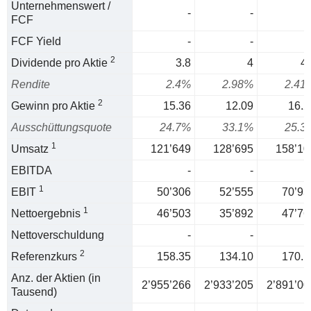
Unternehmenswert /
-
-
FCF
FCF Yield
-
-
2
Dividende pro Aktie
3.8
4
4.
Rendite
2.4%
2.98%
2.41
2
Gewinn pro Aktie
15.36
12.09
16.2
Ausschüttungsquote
24.7%
33.1%
25.3
1
Umsatz
121’649
128’695
158’10
EBITDA
-
-
1
EBIT
50’306
52’555
70’93
1
Nettoergebnis
46’503
35’892
47’76
Nettoverschuldung
-
-
2
Referenzkurs
158.35
134.10
170.1
Anz. der Aktien (in
2’955’266
2’933’205
2’891’00
Tausend)