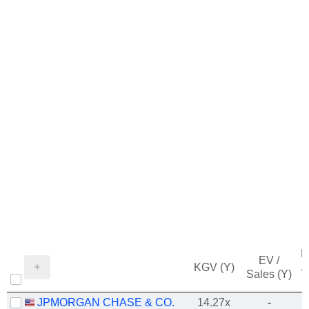
M
EV /
KGV (Y)
/
Sales (Y)
JPMORGAN CHASE & CO.
14.27x
-