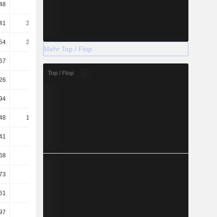
48
2.32
2.7
2.86
41
361.09
281.84
261.6
54
324.13
275.49
261.39
Mehr Top / Flop
67
1.64
1.75
1.69
Top / Flop
26
0.5
0.65
0.7
94
150.1
123.62
144.3
48
128.22
124.72
121.19
41
4.46
4.75
4.36
68
2.13
2.48
2.21
73
2.34
2.27
2.15
61
1.72
2.08
1.96
97
2.18
2.21
2.17