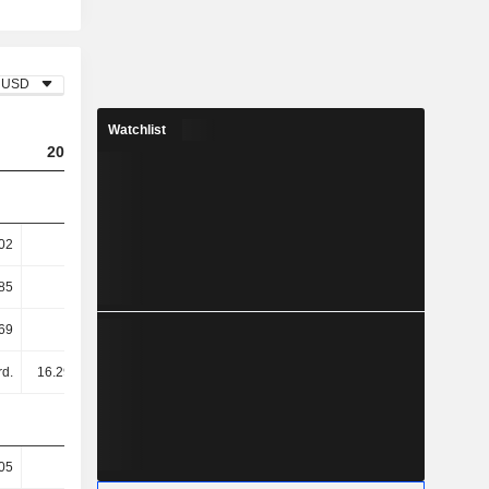
USD
Watchlist
2023
2024
2025
02
1.31
1.48
1.35
85
15.98
17.39
16.13
69
16.89
18.19
16.69
rd.
16.29 Mrd.
21.78 Mrd.
17.31 Mrd.
05
51.57
49.31
52.82