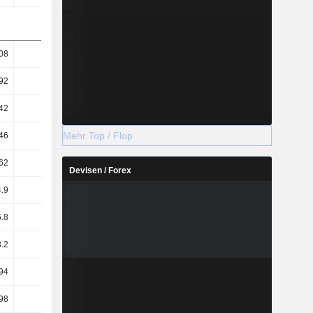
08
7.5
7.94
7.92
92
8.22
8.54
8.39
42
25.62
26.5
25.42
Mehr Top / Flop
46
56.96
57.89
59.66
62
56.02
56.88
58.65
Devisen / Forex
.9
16.6
16.8
15
.8
17.7
18.5
16.1
.2
15
15.7
14.1
94
1.08
1.75
1.04
98
14.83
15.49
14.18