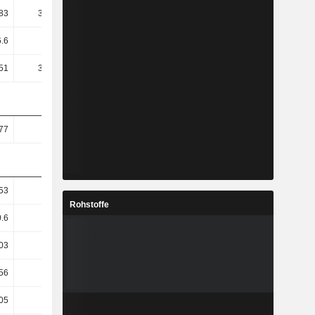
83
398.58
362.44
328.3
6.6
7.2
7.2
6.9
51
393.95
240.82
142.46
77
1.76
1.74
1.74
53
33.81
3.71
3.09
Rohstoffe
0.6
6.04
29.13
2.51
03
45.88
14.57
33.1
.56
19.11
14.49
0.88
.05
31.52
18
-2.43