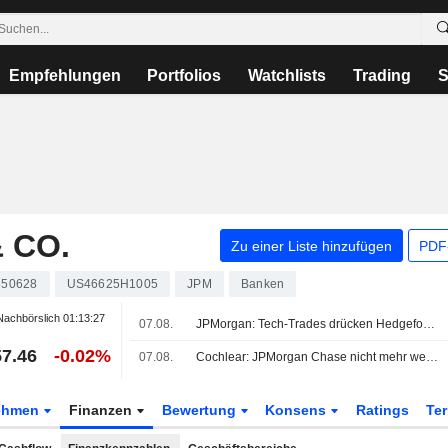
Empfehlungen
Portfolios
Watchlists
Trading
S
 CO.
Zu einer Liste hinzufügen
PDF-
850628
US46625H1005
JPM
Banken
achbörslich
01:13:27
07.08.
JPMorgan: Tech-Trades drücken Hedgefonds-Gewinne 2026 im Juli
7.46
-0.02%
07.08.
Cochlear: JPMorgan Chase nicht mehr wesentlicher Anteilseigner
ehmen
Finanzen
Bewertung
Konsens
Ratings
Te