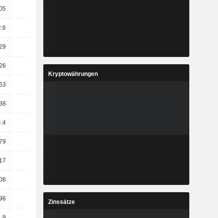
.05
31.52
18
-2.43
2.6
35.29
19.72
-5.56
.29
34.24
21.69
1.37
26
2.5
17.07
20.83
Kryptowährungen
63
15.78
1.87
9.62
38
13.66
8.59
5.83
4.4
15.82
1.75
9.69
.79
2.93
27.76
11.54
.17
4.83
22.42
11.39
.08
5.72
3.29
10.54
.96
2.59
0.22
6.37
Zinssätze
1.9
15.36
10.08
6.62