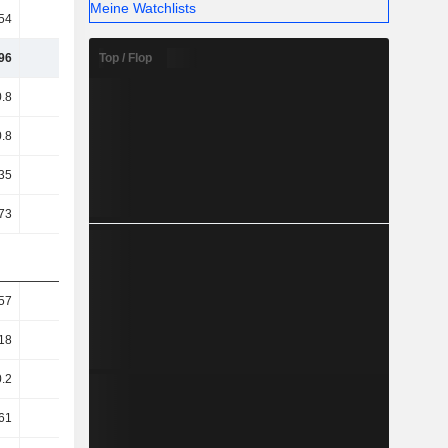
Meine Watchlists
54
61.28
55.51
56.73
Top / Flop
96
42.88
45.87
42.91
.8
34.02
35.06
33.91
.8
34.02
35.06
33.91
35
32.79
34.1
33.1
73
26.8
28.67
26.82
57
0.51
0.63
0.65
18
0.18
0.22
0.22
0.2
0.2
0.23
0.23
61
0.56
0.67
0.68