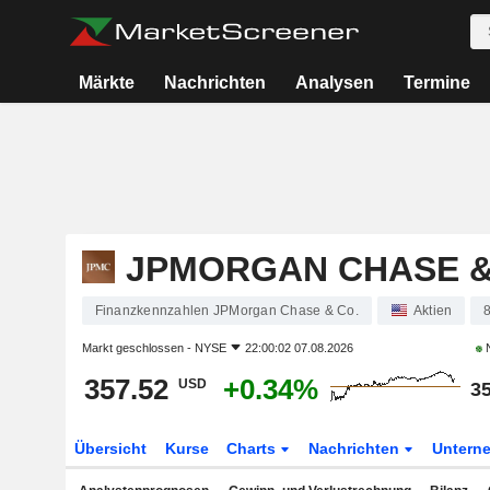
Märkte
Nachrichten
Analysen
Termine
JPMORGAN CHASE &
Finanzkennzahlen JPMorgan Chase & Co.
Aktien
Markt geschlossen -
NYSE
22:00:02 07.08.2026
N
357.52
+0.34%
USD
35
Übersicht
Kurse
Charts
Nachrichten
Untern