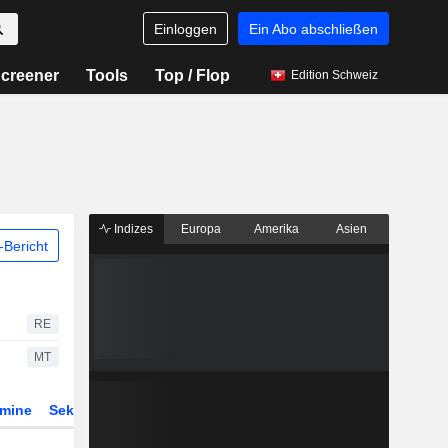
Einloggen
Ein Abo abschließen
creener
Tools
Top / Flop
Edition Schweiz
Indizes
Europa
Amerika
Asien
Bericht
RE
MT
rmine
Sektor
Derivate
ETFs