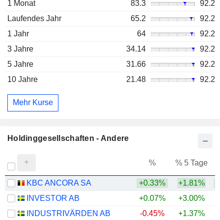
1 Monat
83.3
92.2
Laufendes Jahr
65.2
92.2
1 Jahr
64
92.2
3 Jahre
34.14
92.2
5 Jahre
31.66
92.2
10 Jahre
21.48
92.2
Mehr Kurse
Holdinggesellschaften - Andere
%
% 5 Tage
%
KBC ANCORA SA
+0.33%
+1.81%
+
INVESTOR AB
+0.07%
+3.00%
+
INDUSTRIVÄRDEN AB
-0.45%
+1.37%
+