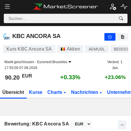
KBC ANCORA SA
90.20
€
+0.33%
KBC ANCORA SA
Kurs KBC Ancora SA
Aktien
A0MU0L
BE00038
Markt geschlossen -
Euronext Bruxelles
Veränd. 1.
17:55:00 07.08.2026
Jan.
EUR
+0.33%
90.20
+23.06%
Übersicht
Kurse
Charts
Nachrichten
Unterneh
Bewertung: KBC Ancora SA