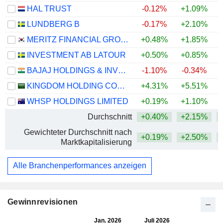
HAL TRUST
-0.12%
+1.09%
+
LUNDBERG B
-0.17%
+2.10%
+
MERITZ FINANCIAL GROUP INC.
+0.48%
+1.85%
+
INVESTMENT AB LATOUR
+0.50%
+0.85%
BAJAJ HOLDINGS & INVESTMENT LIMITED
-1.10%
-0.34%
KINGDOM HOLDING COMPANY
+4.31%
+5.51%
+
WHSP HOLDINGS LIMITED
+0.19%
+1.10%
+
Durchschnitt
+0.40%
+2.15%
+
Gewichteter Durchschnitt nach
+0.19%
+2.50%
+
Marktkapitalisierung
Alle Branchenperformances anzeigen
Gewinnrevisionen