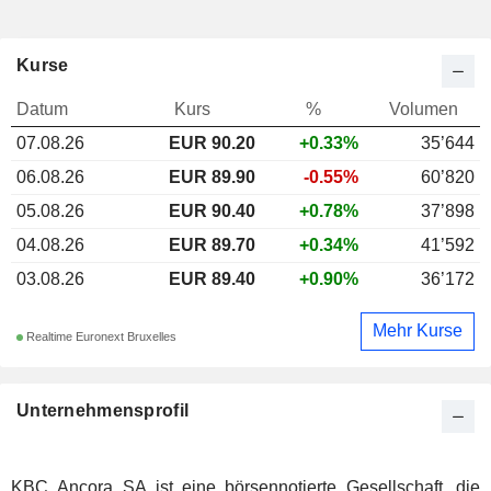
Kurse
Datum
Kurs
%
Volumen
07.08.26
EUR 90.20
+0.33%
35’644
06.08.26
EUR 89.90
-0.55%
60’820
05.08.26
EUR 90.40
+0.78%
37’898
04.08.26
EUR 89.70
+0.34%
41’592
03.08.26
EUR 89.40
+0.90%
36’172
Mehr Kurse
Realtime Euronext Bruxelles
Unternehmensprofil
KBC Ancora SA ist eine börsennotierte Gesellschaft, die