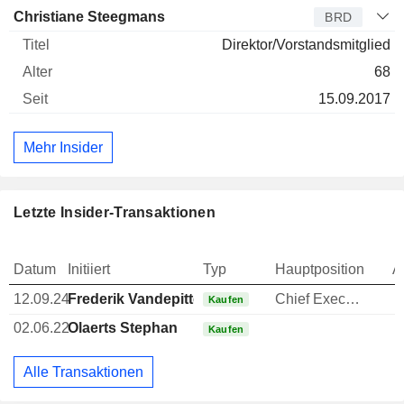
Christiane Steegmans
BRD
Direktor/Vorstandsmitglied
68
15.09.2017
Mehr Insider
Letzte Insider-Transaktionen
Datum
Initiiert
Typ
Hauptposition
A
12.09.24
Frederik Vandepitte
Chief Executive Officer (CEO)
Kaufen
02.06.22
Olaerts Stephan
Kaufen
Alle Transaktionen