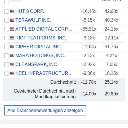
HUT 8 CORP.
-16.45x
42.68x
TERAWULF INC.
-5.15x
40.34x
APPLIED DIGITAL CORPORATION
-35.91x
24.15x
RIOT PLATFORMS, INC.
-9.18x
12.11x
CIPHER DIGITAL INC.
-12.64x
51.76x
MARA HOLDINGS, INC.
-2.13x
4.24x
CLEANSPARK, INC.
-2.92x
7.65x
KEEL INFRASTRUCTURE CORP.
-9.86x
18.15x
Durchschnitt
-11.78x
25.14x
Gewichteter Durchschnitt nach
-14.00x
29.89x
Marktkapitalisierung
Alle Branchenbewertungen anzeigen