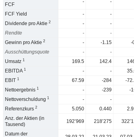
-
-
FCF
FCF Yield
-
-
2
Dividende pro Aktie
-
-
Rendite
-
-
2
Gewinn pro Aktie
-
-1.15
-0
Ausschüttungsquote
-
-
1
Umsatz
169.5
142.4
146.
1
EBITDA
-
-
35.0
1
EBIT
67.59
-284
-72.1
1
Nettoergebnis
-
-239
-10
1
Nettoverschuldung
-
-
2
Referenzkurs
5.050
0.440
2.91
Anz. der Aktien (in
192’969
218’275
322’12
Tausend)
Datum der
28.03.22
21.03.23
07.03.2