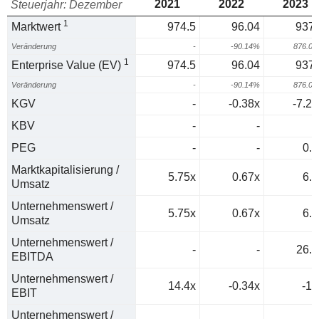
2021
2022
2023
Steuerjahr: Dezember
1
Marktwert
974.5
96.04
937.
Veränderung
-
-90.14%
876.0
1
Enterprise Value (EV)
974.5
96.04
937.
Veränderung
-
-90.14%
876.0
KGV
-
-0.38x
-7.28
KBV
-
-
PEG
-
-
0.1
Marktkapitalisierung /
5.75x
0.67x
6.4
Umsatz
Unternehmenswert /
5.75x
0.67x
6.4
Umsatz
Unternehmenswert /
-
-
26.7
EBITDA
Unternehmenswert /
14.4x
-0.34x
-13
EBIT
Unternehmenswert /