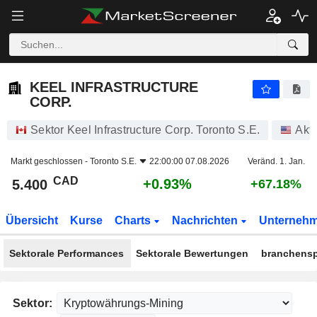
KEEL INFRASTRUCTURE CORP.
5.400
$
+0.93%
KEEL INFRASTRUCTURE
CORP.
Sektor Keel Infrastructure Corp. Toronto S.E.
Akt
Markt geschlossen -
Toronto S.E.
22:00:00 07.08.2026
Veränd. 1. Jan.
CAD
+0.93%
5.400
+67.18%
Übersicht
Kurse
Charts
Nachrichten
Unterneh
Sektorale Performances
Sektorale Bewertungen
branchensp
Sektor: