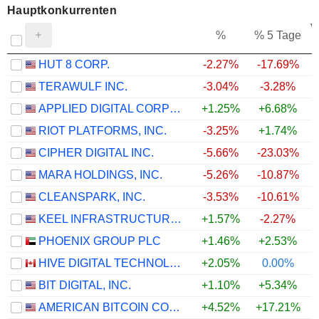
Hauptkonkurrenten
V
%
% 5 Tage
HUT 8 CORP.
-2.27%
-17.69%
TERAWULF INC.
-3.04%
-3.28%
APPLIED DIGITAL CORPORATION
+1.25%
+6.68%
RIOT PLATFORMS, INC.
-3.25%
+1.74%
CIPHER DIGITAL INC.
-5.66%
-23.03%
MARA HOLDINGS, INC.
-5.26%
-10.87%
CLEANSPARK, INC.
-3.53%
-10.61%
KEEL INFRASTRUCTURE CORP.
+1.57%
-2.27%
PHOENIX GROUP PLC
+1.46%
+2.53%
HIVE DIGITAL TECHNOLOGIES LTD.
+2.05%
0.00%
BIT DIGITAL, INC.
+1.10%
+5.34%
AMERICAN BITCOIN CORP.
+4.52%
+17.21%
+