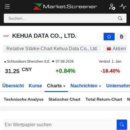
KEHUA DATA CO., LTD.
31.25
¥
+0.84%
KEHUA DATA CO., LTD.
Relative Stärke-Chart Kehua Data Co., Ltd.
Aktien
Schlusskurs
Shenzhen S.E.
07.08.2026
Veränd. 1. Jan.
CNY
+0.84%
31.25
-18.40%
Übersicht
Kurse
Charts
Nachrichten
Unterneh
Technische Analyse
Statischer Chart
Total Return-Chart
N