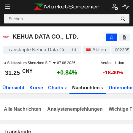
KEHUA DATA CO., LTD.
31.25
¥
+0.84%
KEHUA DATA CO., LTD.
Transkripte Kehua Data Co., Ltd.
Aktien
002335
Schlusskurs
Shenzhen S.E.
07.08.2026
Veränd. 1. Jan.
CNY
+0.84%
31.25
-18.40%
Übersicht
Kurse
Charts
Nachrichten
Unterneh
Alle Nachrichten
Analystenempfehlungen
Wichtige F
Transkripte