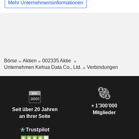
Mehr Unternehmensinformationen
Dienstleistungen an. Das Geschäftssegment „Neue
Energien“ befasst sich mit der Bereitstellung von Produkten
im Bereich der neuen Energien sowie mit
Integrationsdienstleistungen für neue Energien und der
photovoltaischen Stromerzeugung. Das Unternehmen ist
hauptsächlich auf dem inländischen und dem
ausländischen Markt tätig.
Börse
Aktien
002335 Aktie
Unternehmen Kehua Data Co., Ltd.
Verbindungen
+ 1’300’000
Seit über 20 Jahren
Mitglieder
an Ihrer Seite