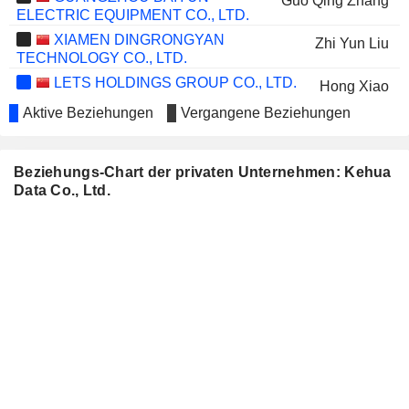
Guo Qing Zhang
ELECTRIC EQUIPMENT CO., LTD.
XIAMEN DINGRONGYAN
Zhi Yun Liu
TECHNOLOGY CO., LTD.
LETS HOLDINGS GROUP CO., LTD.
Hong Xiao
Aktive Beziehungen
Vergangene Beziehungen
XINGYE LEATHER TECHNOLOGY
Jin Mu Tang
CO., LTD.
FUJIAN JINSEN FORESTRY
Jin Mu Tang
Beziehungs-Chart der privaten Unternehmen: Kehua
CO.,LTD
Data Co., Ltd.
TIANNENG BATTERY GROUP CO.,
Xiao Chen
LTD.
RED STAR MACALLINE
Shan Ang Chen
GROUP CORPORATION LTD.
NEW UNIVERSAL SCIENCE AND
Xin Yuan Shi
TECHNOLOGY CO., LTD.
XIAMEN JIHONG CO., LTD
Guo Qing Zhang
FUJIAN FOXIT SOFTWARE
Hong Xiao
DEVELOPMENTCO.,LTD
XIAMEN JIARONG TECHNOLOGY