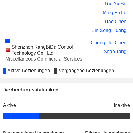
Rui Yu Su
Ming Fu Lu
Hao Chen
Jin Song Huang
Cheng Hui Chen
Shenzhen KangBiDa Control
Shan Tang
Technology Co., Ltd.
Miscellaneous Commercial Services
Cheng Hui Chen
Aktive Beziehungen
Vergangene Beziehungen
Beijing Kehua Zhongsheng Cloud
Shan Tang
Computing Technology Co. Ltd.
Miscellaneous Commercial Services
Verbindungsstatistiken
Cheng Hui Chen
Xiamen Kecan Information
Aktive
Inaktive
Yong Chun Lai
Technology Co. Ltd.
Cheng Hui Chen
Zhangzhou Kehua Technology
Jian Wen Wu
Co., Ltd.