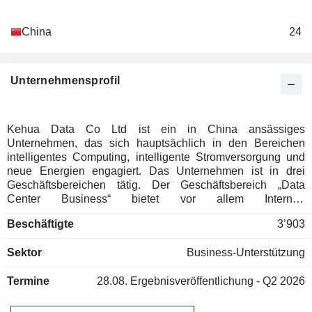
China
24
Unternehmensprofil
Kehua Data Co Ltd ist ein in China ansässiges
Unternehmen, das sich hauptsächlich in den Bereichen
intelligentes Computing, intelligente Stromversorgung und
neue Energien engagiert. Das Unternehmen ist in drei
Geschäftsbereichen tätig. Der Geschäftsbereich „Data
Center Business“ bietet vor allem Internet-
Rechenzentrumsdienste (IDC) sowie
Beschäftigte
3’903
Rechenzentrumsprodukte und integrierte
Rechenzentrumslösungen an. Das Geschäftssegment
Sektor
Business-Unterstützung
„Intelligente Stromversorgungsprodukte“ bietet vor allem
industrielle und transporttechnische
Termine
28.08.
Ergebnisveröffentlichung - Q2 2026
Stromversorgungsprodukte, Stromautomatisierungssysteme,
intelligente Energiemanagementsysteme sowie die
Integration von Verteilungsprodukten und damit verbundene