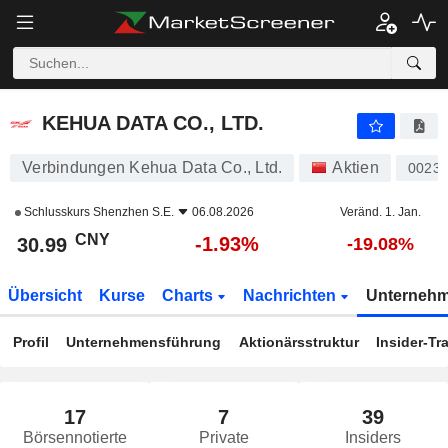
KEHUA DATA CO., LTD.
30.99
¥
-1.93%
KEHUA DATA CO., LTD.
Verbindungen Kehua Data Co., Ltd.
Aktien
0023
Schlusskurs
Shenzhen S.E.
06.08.2026
Veränd. 1. Jan.
CNY
-1.93%
30.99
-19.08%
Übersicht
Kurse
Charts
Nachrichten
Unterneh
Profil
Unternehmensführung
Aktionärsstruktur
Insider-Tr
17
7
39
Börsennotierte
Private
Insiders