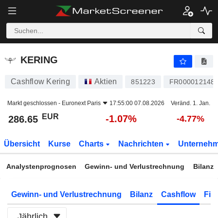
KERING
286.65
€
-1.07%
KERING
Cashflow Kering
Aktien
851223
FR000012148
Markt geschlossen -
Euronext Paris
17:55:00 07.08.2026
Veränd. 1. Jan.
EUR
-1.07%
286.65
-4.77%
Übersicht
Kurse
Charts
Nachrichten
Unterneh
Analystenprognosen
Gewinn- und Verlustrechnung
Bilanz
Gewinn- und Verlustrechnung
Bilanz
Cashflow
Fin
Jährlich