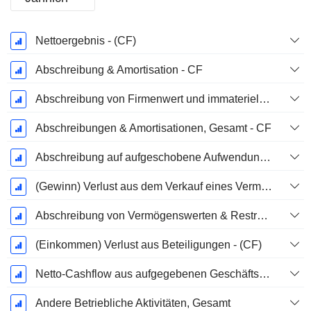
Ende d.
Nettoergebnis - (CF)
Geschäftsjahres:
Dezember
Abschreibung & Amortisation - CF
Abschreibung von Firmenwert und immateriellen Vermögenswerten - (CF) - (Modellspezifisch)
Abschreibungen & Amortisationen, Gesamt - CF
Abschreibung auf aufgeschobene Aufwendungen, Gesamt - (CF)
(Gewinn) Verlust aus dem Verkauf eines Vermögenswerts
Abschreibung von Vermögenswerten & Restrukturierungskosten
(Einkommen) Verlust aus Beteiligungen - (CF)
Netto-Cashflow aus aufgegebenen Geschäftsbereichen
Andere Betriebliche Aktivitäten, Gesamt