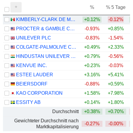
%
% 5 Tage
%
KIMBERLY-CLARK DE MÉXICO, S. A. B. DE C. V.
+0.12%
-0.12%
+
PROCTER & GAMBLE COMPANY
-0.93%
+0.85%
UNILEVER PLC
-0.83%
-1.54%
COLGATE-PALMOLIVE COMPANY
+0.49%
+2.33%
+
HINDUSTAN UNILEVER LIMITED
+0.79%
-0.56%
KENVUE INC.
+0.23%
-0.03%
ESTEE LAUDER
+3.16%
+5.41%
BEIERSDORF
-0.88%
+0.59%
KAO CORPORATION
+1.58%
+7.98%
ESSITY AB
+0.14%
+1.80%
+
Durchschnitt
+0.38%
+0.70%
Gewichteter Durchschnitt nach
-0.27%
-0.00%
Marktkapitalisierung