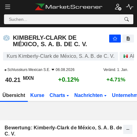
KIMBERLY-CLARK DE MÉXICO, S. A. B. DE C. V.
40.21
$
+0.12%
KIMBERLY-CLARK DE
MÉXICO, S. A. B. DE C. V.
Kurs Kimberly-Clark de México, S. A. B. de C. V.
Akt
Schlusskurs
Mexican S.E.
06.08.2026
Veränd. 1. Jan.
MXN
+0.12%
40.21
+4.71%
Übersicht
Kurse
Charts
Nachrichten
Unterneh
Bewertung: Kimberly-Clark de México, S. A. B. de
C. V.