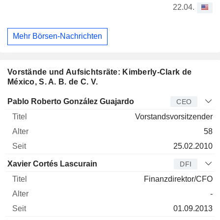
22.04.
Mehr Börsen-Nachrichten
Vorstände und Aufsichtsräte: Kimberly-Clark de
México, S. A. B. de C. V.
Manager
Titel
Alter
Seit
Pablo Roberto González Guajardo
CEO
Vorstandsvorsitzender
58
25.02.2010
Xavier Cortés Lascurain
DFI
Finanzdirektor/CFO
-
01.09.2013