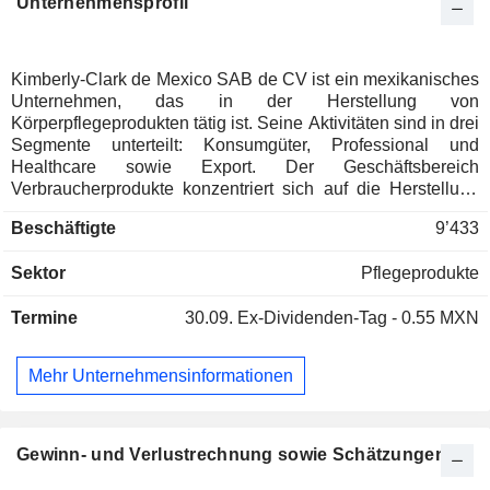
Unternehmensprofil
Kimberly-Clark de Mexico SAB de CV ist ein mexikanisches
Unternehmen, das in der Herstellung von
Körperpflegeprodukten tätig ist. Seine Aktivitäten sind in drei
Segmente unterteilt: Konsumgüter, Professional und
Healthcare sowie Export. Der Geschäftsbereich
Verbraucherprodukte konzentriert sich auf die Herstellung
und den Vertrieb von Einwegprodukten für den täglichen
Beschäftigte
9’433
Gebrauch, wie Windeln, Damenbinden,
Inkontinenzprodukte, Küchentücher, Servietten und
Sektor
Pflegeprodukte
Feuchttücher; Baby- und Kinderpflegeprodukte, wie
Babytücher, Shampoos, Lotionen und Fütterungsprodukte,
Termine
30.09.
Ex-Dividenden-Tag - 0.55 MXN
und Haushaltsprodukte, wie antibakterielle Gels,
Lebensmittelverpackungen und Seifen. Das Markenportfolio
umfasst u. a. Huggies, KleenBebe, Kleenex, Kimlark, Petalo,
Mehr Unternehmensinformationen
Cottonelle, Depend, Kotex und Evenflo. Der
Geschäftsbereich Professional and Healthcare bietet
Körperpflegeprodukte für gewerbliche Kunden an, darunter
Manager von Hotels, Restaurants, Büros und
Gewinn- und Verlustrechnung sowie Schätzungen
Krankenhäusern. Die Exportabteilung ist für den