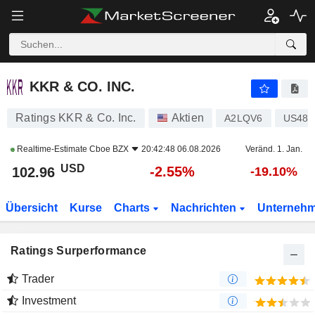
KKR & CO. INC.
102.96
$
-2.55%
KKR & CO. INC.
Ratings KKR & Co. Inc.
Aktien
A2LQV6
US482
Realtime-Estimate
Cboe BZX
20:42:48 06.08.2026
Veränd. 1. Jan.
USD
-2.55%
102.96
-19.10%
Übersicht
Kurse
Charts
Nachrichten
Unterneh
Ratings Surperformance
Trader
Investment