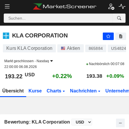
KLA CORPORATION
193.22
$
+0.22%
KLA CORPORATION
Kurs KLA Corporation
Aktien
865884
US48248
Markt geschlossen -
Nasdaq
Nachbörslich
00:07:08
22:00:00 06.08.2026
USD
+0.22%
193.22
193.38
+0.09%
Übersicht
Kurse
Charts
Nachrichten
Unterneh
Bewertung: KLA Corporation