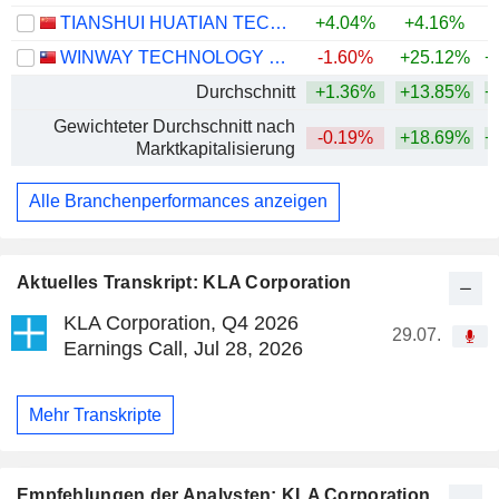
TIANSHUI HUATIAN TECHNOLOGY CO., LTD.
+4.04%
+4.16%
+
WINWAY TECHNOLOGY CO., LTD.
-1.60%
+25.12%
+
Durchschnitt
+1.36%
+13.85%
+
Gewichteter Durchschnitt nach
-0.19%
+18.69%
+
Marktkapitalisierung
Alle Branchenperformances anzeigen
Aktuelles Transkript: KLA Corporation
KLA Corporation, Q4 2026
29.07.
Earnings Call, Jul 28, 2026
Mehr Transkripte
Empfehlungen der Analysten: KLA Corporation