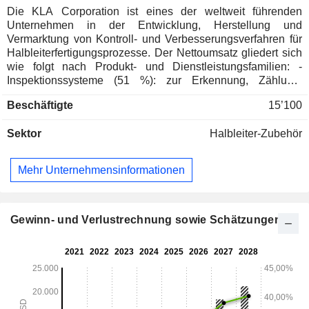
Die KLA Corporation ist eines der weltweit führenden
Unternehmen in der Entwicklung, Herstellung und
Vermarktung von Kontroll- und Verbesserungsverfahren für
Halbleiterfertigungsprozesse. Der Nettoumsatz gliedert sich
wie folgt nach Produkt- und Dienstleistungsfamilien: -
Inspektionssysteme (51 %): zur Erkennung, Zählung,
Klassifizierung und Charakterisierung von Fehlern im
Beschäftigte
15’100
Zusammenhang mit der Herstellung von Siliziumwafern und
Halbleitern; - Dienstleistungen (22,1 %): Beratung,
Sektor
Halbleiter-Zubehör
technische Unterstützung, Installation, Wartung usw.; -
Messtechnik und Extrem-Ultraviolett-Lithografiesysteme
(18,1 %): zur Steuerung von Lithografie-, Beschichtungs-
Mehr Unternehmensinformationen
und Gravurprozessen; - fortschrittliche
Vakuumbeschichtungs- und Ätzverfahren (4,2 %); -
Inspektionssysteme für Leiterplatten, Displays und
elektronische Bauteile (2,9 %); - Sonstiges (1,7 %): vor allem
Gewinn- und Verlustrechnung sowie Schätzungen
Geräte und Software zur Fehleranalyse. Der Nettoumsatz
verteilt sich geografisch wie folgt: Nordamerika (11,2 %),
China (33,3 %), Taiwan (26,4 %), Korea (11,9 %), Japan (9,3
%), Asien (3,2 %), Europa und Israel (4,7 %).