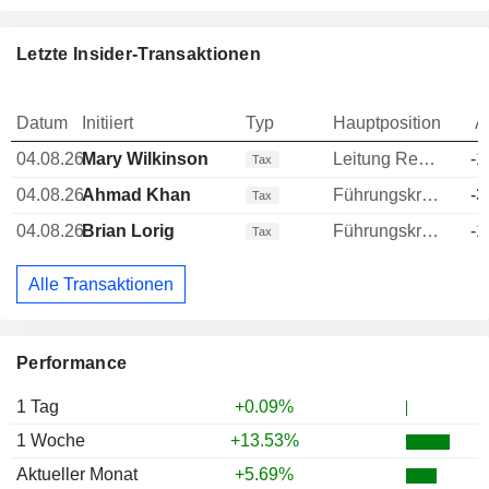
Letzte Insider-Transaktionen
Datum
Initiiert
Typ
Hauptposition
A
04.08.26
Mary Wilkinson
Leitung Rechtsabteilung
-1
Tax
04.08.26
Ahmad Khan
Führungskraft / leitender Angestellter
-3
Tax
04.08.26
Brian Lorig
Führungskraft / leitender Angestellter
-1
Tax
Alle Transaktionen
Performance
1 Tag
+0.09%
1 Woche
+13.53%
Aktueller Monat
+5.69%