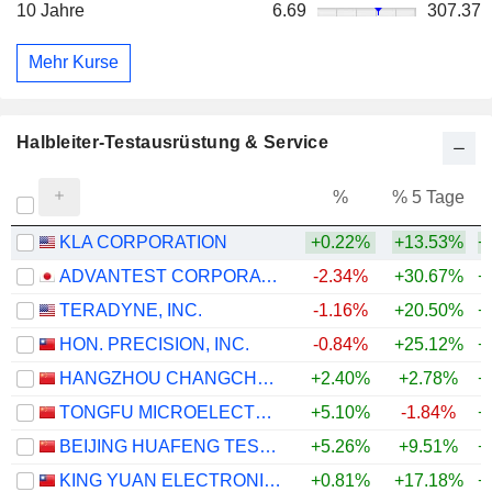
10 Jahre
6.69
307.37
Mehr Kurse
Halbleiter-Testausrüstung & Service
%
% 5 Tage
%
KLA CORPORATION
+0.22%
+13.53%
+
ADVANTEST CORPORATION
-2.34%
+30.67%
+
TERADYNE, INC.
-1.16%
+20.50%
+
HON. PRECISION, INC.
-0.84%
+25.12%
+
HANGZHOU CHANGCHUAN TECHNOLOGY CO.,LTD
+2.40%
+2.78%
+
TONGFU MICROELECTRONICS CO.,LTD
+5.10%
-1.84%
+
BEIJING HUAFENG TEST & CONTROL TECHNOLOGY CO.,LTD.
+5.26%
+9.51%
+
KING YUAN ELECTRONICS CO., LTD.
+0.81%
+17.18%
+