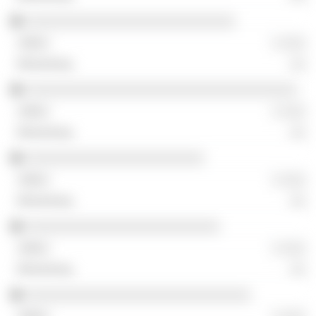
░░░░░░░░░░░░░░░░░░░░░░░░░░░
░ ░░░
░░
░░░░░░░░░░░░░░░░░░░░░░░░░░░░░░░░░░░
░ ░░░
░░
░░░░░░░░░░░░░░░░░░░░░░░
░ ░░░
░░
░░░░░░░░░░░░░░░░░░░░░░░░░
░ ░░░
░░
░░░░░░░░░░░░░░░░░░░░░░░░░░░░░