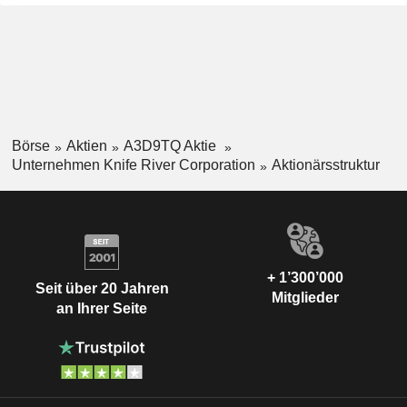
Über sein Netzwerk von rund 208 aktiven
Steinbruchstandorten, 135 Transportbetonwerken und 55
Asphaltwerken sowie 9 Flüssigasphaltterminals beliefert
das Unternehmen Kunden in 14 Bundesstaaten mit
Baustoffen und Bauleistungen. Seine Baustoffe werden an
Kunden aus dem öffentlichen und privaten Sektor verkauft,
darunter Bundes-, Landes- und Kommunalverwaltungen
sowie industrielle, gewerbliche und private Bauträger.
Börse
Aktien
A3D9TQ Aktie
Unternehmen Knife River Corporation
Aktionärsstruktur
+ 1’300’000
Seit über 20 Jahren
Mitglieder
an Ihrer Seite