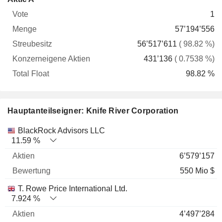
Vote
Menge
Streubesitz
Aktien
Float
1
57’194’556
56’517’611
( 98.82 %)
431’136
( 0.7538 %)
98.82 %
Hauptanteilseigner: Knife River Corporation
Name
Aktien
%
Bewertung
BlackRock Advisors LLC
11.59 %
6’579’157
550 Mio $
T. Rowe Price International Ltd.
7.924 %
4’497’284