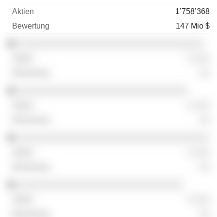
1’758’368
147 Mio $
░░░░░░░░░░░░░░░░░░░░░░░░░░░░░░░░░░░
░ ░░░
░░
░░░░░░░░░░░░░░░░░░░░░░░░░░░░░░░░
░ ░░░
░░
░░░░░░░░░░░░░░░░░░░░░░░░░░░░░░░░░░░░
░ ░░░
░░
░░░░░░░░░░░░░░░░░░░░░░░░░░░░░░░
░ ░░░
░░