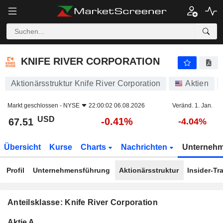
KNIFE RIVER CORPORATION
67.51
$
-0.41%
KNIFE RIVER CORPORATION
Aktionärsstruktur Knife River Corporation
Aktien
Markt geschlossen -
NYSE
22:00:02 06.08.2026
Veränd. 1. Jan.
USD
-0.41%
67.51
-4.04%
Übersicht
Kurse
Charts
Nachrichten
Unterneh
Profil
Unternehmensführung
Aktionärsstruktur
Insider-Tr
Anteilsklasse: Knife River Corporation
Konzerneigene
Total
Aktie A