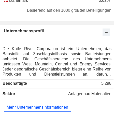
Dänemark
0.02%
Japan
0.01%
Basierend auf den 1000 größten Beteiligungen
Unternehmensprofil
Die Knife River Corporation ist ein Unternehmen, das
Baustoffe auf Zuschlagstoffbasis sowie Bauleistungen
anbietet. Die Geschäftsbereiche des Unternehmens
umfassen West, Mountain, Central und Energy Services.
Jeder geografische Geschäftsbereich bietet eine Reihe von
Produkten und Dienstleistungen an, darunter
Zuschlagstoffe, Transportbeton, Asphalt und Bauleistungen,
Beschäftigte
5’298
während der Geschäftsbereich Energy Services, der über
Standorte im gesamten geografischen Einzugsgebiet des
Sektor
Anlagenbau Materialien
Unternehmens verfügt, Flüssigasphalt und damit
verbundene Dienstleistungen produziert und liefert,
vorwiegend für den Einsatz im Asphaltstraßenbau, und als
Mehr Unternehmensinformationen
Lieferant für einige der anderen Geschäftsbereiche fungiert.