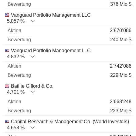
376 Mio $
Vanguard Portfolio Management LLC
5.057 %
2’870’086
240 Mio $
Vanguard Portfolio Management LLC
4.832 %
2’742’086
229 Mio $
Baillie Gifford & Co.
4.701 %
2’668’248
223 Mio $
Capital Research & Management Co. (World Investors)
4.658 %