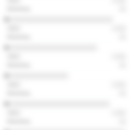
░ ░░░
░░
░░░░░░░░░░░░░░░░░░░░░░░░░░░░░░░░
░ ░░░
░░
░░░░░░░░░░░░░░░░░░░░░░░░░░░
░ ░░░
░░
░░░░░░░░░░░░░░░░░░
░ ░░░
░░
░░░░░░░░░░░░░░░░░░░░░░░░░░░░░░░
░ ░░░
░░