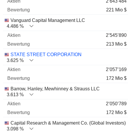
2’643’484
221 Mio $
Vanguard Capital Management LLC
4.486 %
2’545’890
213 Mio $
STATE STREET CORPORATION
3.625 %
2’057’169
172 Mio $
Barrow, Hanley, Mewhinney & Strauss LLC
3.613 %
2’050’789
172 Mio $
Capital Research & Management Co. (Global Investors)
3.098 %