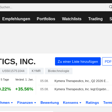
Empfehlungen
Portfolios
Watchlists
Trading
S
CS, INC.
Zu einer Liste hinzufügen
PDF-
US5015751044
KYMR
Biotechnologie
 5 Tage
Veränd. 1. Jan.
05.08.
Kymera Therapeutics, Inc., Q2 2026 Earnings Call, Aug 05, 2026
0.22%
+35.56%
05.08.
Kymera Therapeutics, Inc. legt Ergebnisse für das zweite Quartal und das erste Halbjahr bis zum 30. Juni 2026 vor
ehmen
Finanzen
Bewertung
Konsens
Ratings
Term