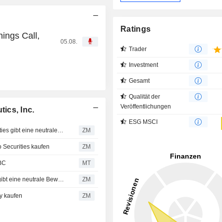
Ratings
ings Call,
05.08.
Trader
Investment
Gesamt
Qualität der
Veröffentlichungen
ics, Inc.
ESG MSCI
KYMERA THERAPEUTICS, INC. : Deutsche Bank Securities gibt eine neutrale Bewertung ab
ZM
Securities kaufen
ZM
RBC
MT
KYMERA THERAPEUTICS, INC. : RBC Capital Markets gibt eine neutrale Bewertung ab
ZM
y kaufen
ZM