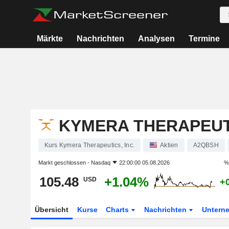
Märkte
Nachrichten
Analysen
Termine
KYMERA THERAPEUTI
Kurs Kymera Therapeutics, Inc.
Aktien
A2QBSH
Markt geschlossen -
Nasdaq
22:00:00 05.08.2026
%
105.48
+1.04%
USD
+
Übersicht
Kurse
Charts
Nachrichten
Untern