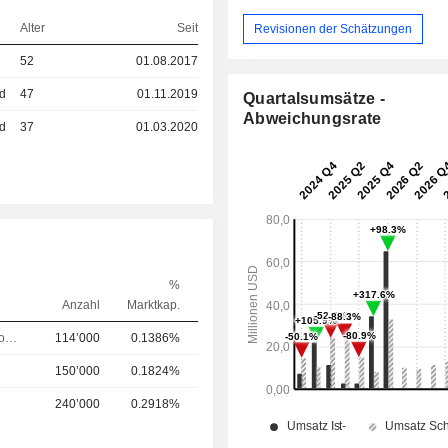
Alter
Seit
Revisionen der Schätzungen
52
01.08.2017
ed
47
01.11.2019
Quartalsumsätze -
Abweichungsrate
ed
37
01.03.2020
%
Anzahl
Marktkap.
Chief Technology Officer (CTO)
114’000
0.1386%
150’000
0.1824%
240’000
0.2918%