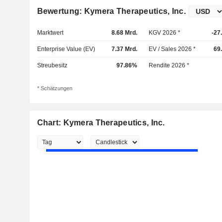
Bewertung: Kymera Therapeutics, Inc.
Marktwert
8.68 Mrd.
KGV 2026 *
-27
Enterprise Value (EV)
7.37 Mrd.
EV / Sales 2026 *
69
Streubesitz
97.86%
Rendite 2026 *
* Schätzungen
Chart: Kymera Therapeutics, Inc.