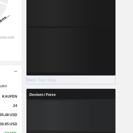
Mehr Top / Flop
ufen
Devisen / Forex
KAUFEN
24
05.48
USD
30.95
USD