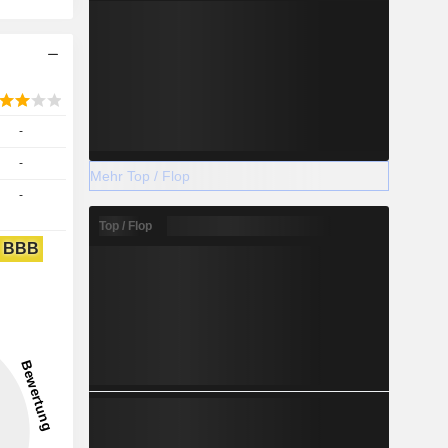
-
-
Mehr Top / Flop
-
Top / Flop
BBB