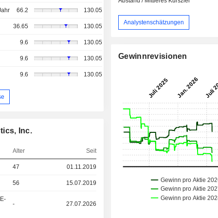
Abstand / Mittleres Kursziel
Jahr
66.2
130.05
Analystenschätzungen
36.65
130.05
9.6
130.05
Gewinnrevisionen
9.6
130.05
9.6
130.05
se
ics, Inc.
Alter
Seit
47
01.11.2019
56
15.07.2019
&E-
-
27.07.2026