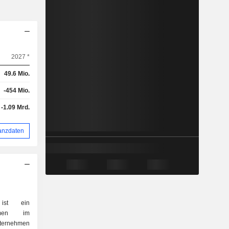
2027 *
49.6 Mio.
-454 Mio.
-1.09 Mrd.
anzdaten
 ist ein
ehmen im
ernehmen