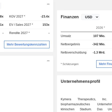
.8x
KGV 2027 *
-23.4x
Finanzen
.1x
EV / Sales 2027 *
153x
2026 *
-
Rendite 2027 *
-
Umsatz
107 Mio.
Nettoergebnis
-342 Mio.
Mehr Bewertungskennzahlen
Nettoverschuldung
-1.3 Mrd.
Mehr Fin
* Schätzungen
Unternehmensprofil
Kymera Therapeutics, Inc.
biopharmazeutisches Untern
klinischen Stadium. Das Unt