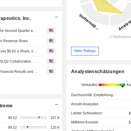
peutics, Inc.
Kymera Therapeutics, Inc. Reports Earnings Results for the Second Quarter and Six Months Ended June 30, 2026
ion Revenue Rises
Mehr Ratings
Earnings Flash (KYMR) Kymera Therapeutics Posts Q2 Loss $0.62 a Share, vs. FactSet Est of $0.71 Loss
Earnings Flash (KYMR) Kymera Therapeutics, Inc. Reports Q2 Collaboration Revenue $65.0M, vs. FactSet Est of $32.8M
Analystenschätzungen
Kymera Therapeutics Announces Second Quarter 2026 Financial Results and Provides a Business Update
Verkaufen
Ka
Durchschnittl. Empfehlung
Anzahl Analysten
treme
Letzter Schlusskurs
1
99.52
107.9
Mittleres Kursziel
1
99.52
120.9