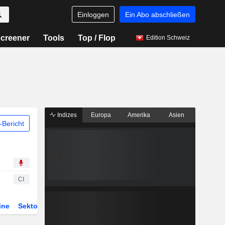
Einloggen
Ein Abo abschließen
creener
Tools
Top / Flop
Edition Schweiz
Indizes
Europa
Amerika
Asien
Bericht
CI
ine
Sektor
Derivate
ETFs