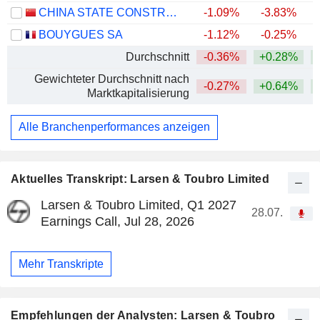
CHINA STATE CONSTRUCTION ENGINEERING CORPORATION LIMITED
-1.09%
-3.83%
BOUYGUES SA
-1.12%
-0.25%
+
Durchschnitt
-0.36%
+0.28%
+
Gewichteter Durchschnitt nach
-0.27%
+0.64%
+
Marktkapitalisierung
Alle Branchenperformances anzeigen
Aktuelles Transkript: Larsen & Toubro Limited
Larsen & Toubro Limited, Q1 2027
28.07.
Earnings Call, Jul 28, 2026
Mehr Transkripte
Empfehlungen der Analysten: Larsen & Toubro