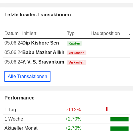
Letzte Insider-Transaktionen
Datum
Initiiert
Typ
Hauptposition
A
05.06.24
Dip Kishore Sen
Kaufen
05.06.24
Babu Mazhar Alikhan Imrankhan
Verkaufen
05.06.24
Y. V. S. Sravankumar
Verkaufen
Alle Transaktionen
Performance
1 Tag
-0.12%
1 Woche
+2.70%
Aktueller Monat
+2.70%