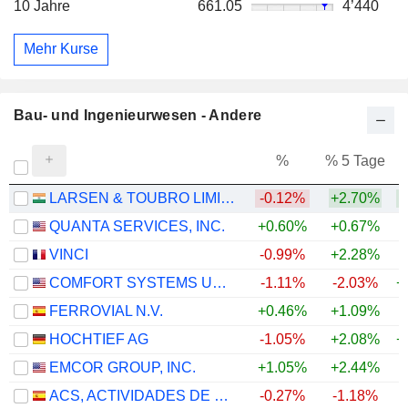
10 Jahre
661.05
4’440
Mehr Kurse
Bau- und Ingenieurwesen - Andere
%
% 5 Tage
%
LARSEN & TOUBRO LIMITED
-0.12%
+2.70%
+
QUANTA SERVICES, INC.
+0.60%
+0.67%
+
VINCI
-0.99%
+2.28%
COMFORT SYSTEMS USA, INC.
-1.11%
-2.03%
+
FERROVIAL N.V.
+0.46%
+1.09%
+
HOCHTIEF AG
-1.05%
+2.08%
+
EMCOR GROUP, INC.
+1.05%
+2.44%
+
ACS, ACTIVIDADES DE CONSTRUCCIÓN Y SERVICIOS, S.A.
-0.27%
-1.18%
+