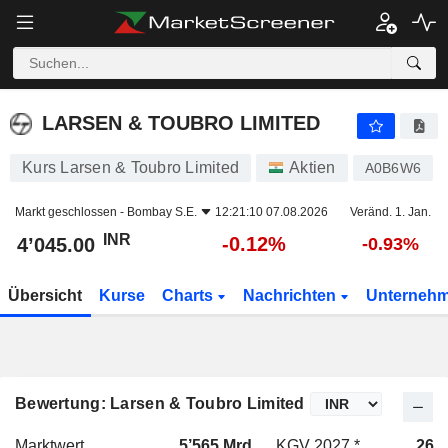
LARSEN & TOUBRO LIMITED
4’045.00
₹
-0.12%
LARSEN & TOUBRO LIMITED
Kurs Larsen & Toubro Limited
Aktien
A0B6W6
Markt geschlossen -
Bombay S.E.
12:21:10 07.08.2026
Veränd. 1. Jan.
INR
-0.12%
4’045.00
-0.93%
Übersicht
Kurse
Charts
Nachrichten
Unterneh
Bewertung: Larsen & Toubro Limited
Marktwert
5’565 Mrd.
KGV 2027 *
26.8