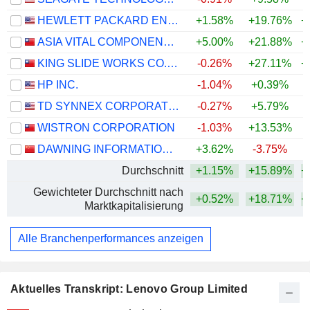
HEWLETT PACKARD ENTERPRISE COMPANY
+1.58%
+19.76%
+
ASIA VITAL COMPONENTS CO., LTD.
+5.00%
+21.88%
+
KING SLIDE WORKS CO., LTD.
-0.26%
+27.11%
+
HP INC.
-1.04%
+0.39%
+
TD SYNNEX CORPORATION
-0.27%
+5.79%
+
WISTRON CORPORATION
-1.03%
+13.53%
+
DAWNING INFORMATION INDUSTRY CO., LTD.
+3.62%
-3.75%
+
Durchschnitt
+1.15%
+15.89%
+
Gewichteter Durchschnitt nach
+0.52%
+18.71%
+
Marktkapitalisierung
Alle Branchenperformances anzeigen
Aktuelles Transkript: Lenovo Group Limited