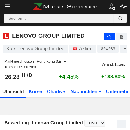
LENOVO GROUP LIMITED
26.28
$
+4.45%
LENOVO GROUP LIMITED
Kurs Lenovo Group Limited
Aktien
894983
HK
Markt geschlossen -
Hong Kong S.E.
Veränd. 1. Jan.
10:09:01 05.08.2026
HKD
+4.45%
26.28
+183.80%
Übersicht
Kurse
Charts
Nachrichten
Unterneh
Bewertung: Lenovo Group Limited