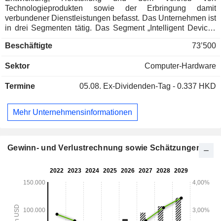
Technologieprodukten sowie der Erbringung damit
verbundener Dienstleistungen befasst. Das Unternehmen ist
in drei Segmenten tätig. Das Segment „Intelligent Devices
Group“ ist hauptsächlich im Geschäft mit PCs, Tablets,
Beschäftigte
73’500
Smartphones und anderen intelligenten Geräten tätig. Das
Segment „Infrastructure Solutions Group“ befasst sich in
Sektor
Computer-Hardware
erster Linie mit dem Vertrieb von Servern und für künstliche
Intelligenz (KI) optimierten Infrastrukturprodukten,
Termine
05.08.
Ex-Dividenden-Tag - 0.337 HKD
einschließlich solcher mit fortschrittlicher
Flüssigkeitskühlungstechnologie. Das Segment „Solutions
& Services Group“ bietet in erster Linie Betriebs- und
Mehr Unternehmensinformationen
Wartungsdienstleistungen sowie Projekt- und
Lösungsdienstleistungen an. Das Unternehmen ist auf
inländischen und ausländischen Märkten tätig.
Gewinn- und Verlustrechnung sowie Schätzungen