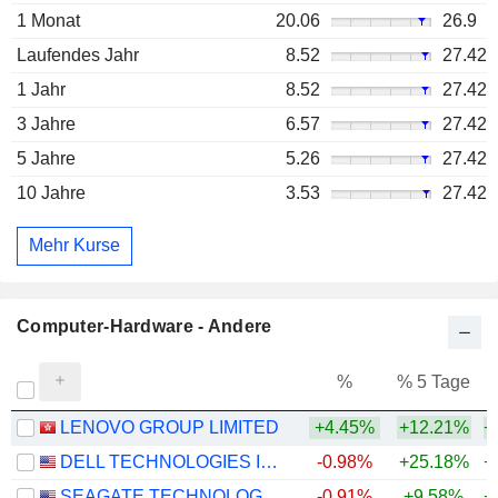
1 Monat
20.06
26.9
Laufendes Jahr
8.52
27.42
1 Jahr
8.52
27.42
3 Jahre
6.57
27.42
5 Jahre
5.26
27.42
10 Jahre
3.53
27.42
Mehr Kurse
Computer-Hardware - Andere
%
% 5 Tage
%
LENOVO GROUP LIMITED
+4.45%
+12.21%
+
DELL TECHNOLOGIES INC.
-0.98%
+25.18%
+
SEAGATE TECHNOLOGY HOLDINGS PLC
-0.91%
+9.58%
+