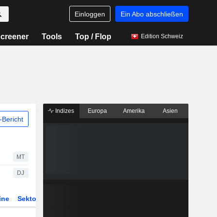
Einloggen
Ein Abo abschließen
creener
Tools
Top / Flop
Edition Schweiz
Indizes
Europa
Amerika
Asien
Bericht
MT
DJ
ine
Sektor
Derivate
ETFs