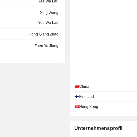
Yee Wa Lau
Xing Wang
Yee Wa Lau
Hong Qiang Zhao
Zhen Yu Jiang
Yee Wa Lau
Yee Wa Lau
Hong Qiang Zhao
China
Hong Qiang Zhao
Finnland
Hong Qiang Zhao
Hong Kong
Yee Wa Lau
Unternehmensprofil