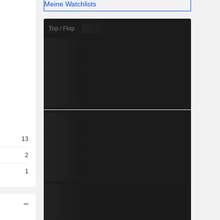
Meine Watchlists
Top / Flop
13
2
1