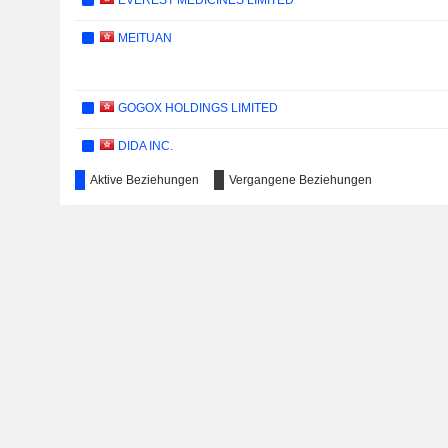
EVEREST MEDICINES LIMITED
MEITUAN
GOGOX HOLDINGS LIMITED
DIDA INC.
Aktive Beziehungen
Vergangene Beziehungen
KE HOLDINGS INC.
ZHIHU INC.
YSB INC.
BEISEN HOLDING LIMITED
HERE GROUP LIMITED
ROBOSENSE TECHNOLOGY CO., LTD