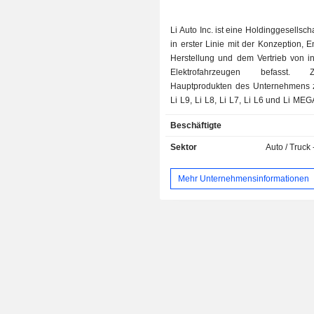
Li Auto Inc. ist eine Holdinggesellscha
in erster Linie mit der Konzeption, E
Herstellung und dem Vertrieb von in
Elektrofahrzeugen befasst
Hauptprodukten des Unternehmens 
Li L9, Li L8, Li L7, Li L6 und Li MEG
Sechs-Sitzer-SUVs, Fünf-Sitzer
Beschäftigte
Mehrzweckfahrzeuge (MPV
Unternehmen ist zudem in den 
Sektor
Auto / Truck 
Forschung und Entwicklung im Zu
mit intelligenten Fahrzeugtechnol
Mehr Unternehmensinformationen
Konzeption, Entwicklung und 
verschiedener Komponenten und S
Fahrzeuge mit alternativen Antriebe
Bereitstellung von Mehrwertdiensten
Fahrzeugwartung und -reparatur 
Unternehmen ist hauptsächlic
heimischen Markt tätig.