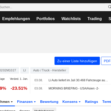
Empfehlungen
Portfolios
Watchlists
Trading
S
Zu einer Liste hinzufügen
PDF-
0202M1027
LI
Auto / Truck - Hersteller
Tage
Veränd. 1. Jan.
03.08.
Li Auto liefert im Juli 30.468 Fahrzeuge aus; Aktie vorbörslich schwächer
99%
-23.51%
03.08.
MORNING BRIEFING - USA/Asien -2-
ehmen
Finanzen
Bewertung
Konsens
Ratings
Term