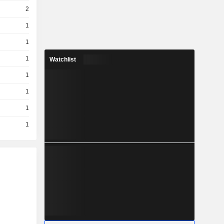
2
1
1
1
Watchlist
1
1
1
1