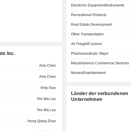
Electronic Equipment/Instruments
Recreational Products
Real Estate Development
Other Transportation
Air Freight/Couriers
to Inc.
Pharmaceuticals: Major
Miscellaneous Commercial Services
Amy Chen
Movies/Entertainment
Amy Chen
Xing Xiao
Länder der verbundenen
Yee Wa Lau
Unternehmen
Yee Wa Lau
Hong Qiang Zhao