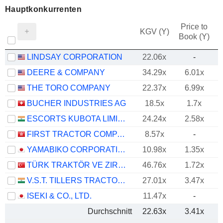
Hauptkonkurrenten
Price to
KGV (Y)
Book (Y)
LINDSAY CORPORATION
22.06x
-
DEERE & COMPANY
34.29x
6.01x
THE TORO COMPANY
22.37x
6.99x
BUCHER INDUSTRIES AG
18.5x
1.7x
ESCORTS KUBOTA LIMITED
24.24x
2.58x
FIRST TRACTOR COMPANY LIMITED
8.57x
-
YAMABIKO CORPORATION
10.98x
1.35x
TÜRK TRAKTÖR VE ZIRAAT MAKINELERI
46.76x
1.72x
V.S.T. TILLERS TRACTORS LIMITED
27.01x
3.47x
ISEKI & CO., LTD.
11.47x
-
Durchschnitt
22.63x
3.41x