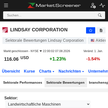
LINDSAY CORPORATION
116.06
$
+1.23%
LINDSAY CORPORATION
Sektorale Bewertungen Lindsay Corporation
Aktien
Markt geschlossen -
NYSE
22:00:02 07.08.2026
Veränd. 1. Jan.
USD
+1.23%
116.06
-1.54%
Übersicht
Kurse
Charts
Nachrichten
Unterneh
Sektorale Performances
Sektorale Bewertungen
branchensp
Sektor: