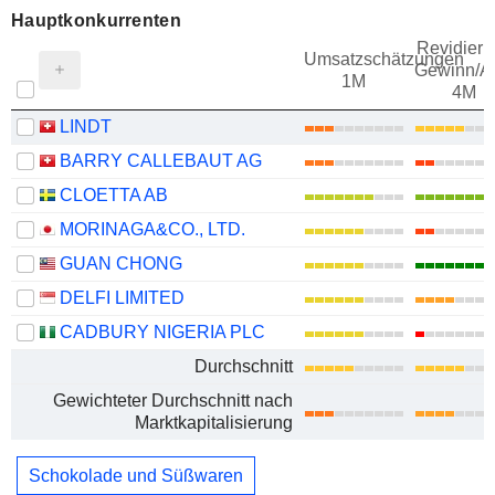
Hauptkonkurrenten
Revidieru
Umsatzschätzungen
Gewinn/Ak
1M
4M
LINDT
BARRY CALLEBAUT AG
CLOETTA AB
MORINAGA&CO., LTD.
GUAN CHONG
DELFI LIMITED
CADBURY NIGERIA PLC
Durchschnitt
Gewichteter Durchschnitt nach
Marktkapitalisierung
Schokolade und Süßwaren