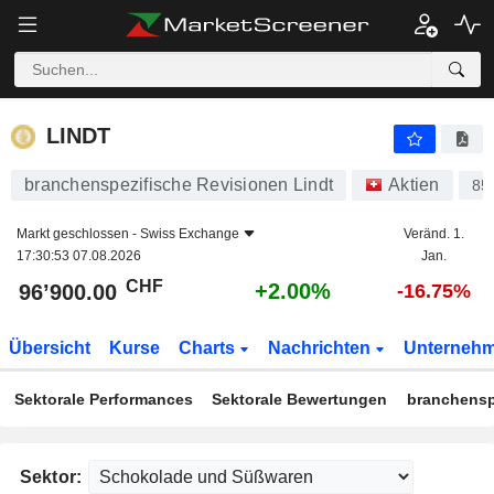
LINDT
96’900.00
CHF
+2.00%
LINDT
branchenspezifische Revisionen Lindt
Aktien
85
Markt geschlossen -
Swiss Exchange
Veränd. 1.
17:30:53 07.08.2026
Jan.
CHF
+2.00%
96’900.00
-16.75%
Übersicht
Kurse
Charts
Nachrichten
Unterneh
Sektorale Performances
Sektorale Bewertungen
branchensp
Sektor: