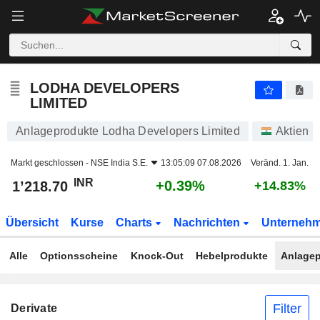
LODHA DEVELOPERS LIMITED
1’218.70
₹
+0.39%
LODHA DEVELOPERS
LIMITED
Anlageprodukte Lodha Developers Limited
Aktien
Markt geschlossen -
NSE India S.E.
13:05:09 07.08.2026
Veränd. 1. Jan.
INR
+0.39%
1’218.70
+14.83%
Übersicht
Kurse
Charts
Nachrichten
Unterneh
Alle
Optionsscheine
Knock-Out
Hebelprodukte
Anlagep
Filter
Derivate