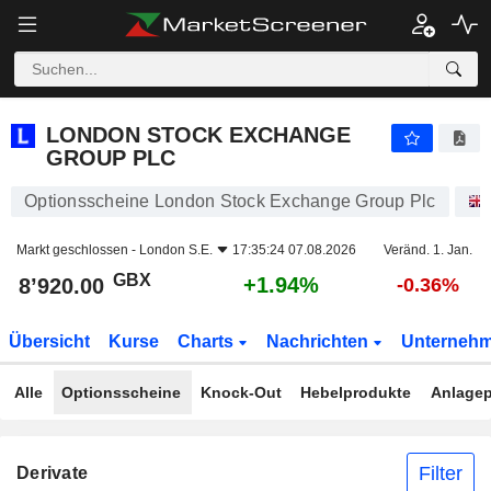
LONDON STOCK EXCHANGE GROUP PLC
8’920.00
p
+1.94%
LONDON STOCK EXCHANGE
GROUP PLC
Optionsscheine London Stock Exchange Group Plc
Markt geschlossen -
London S.E.
17:35:24 07.08.2026
Veränd. 1. Jan.
GBX
+1.94%
8’920.00
-0.36%
Übersicht
Kurse
Charts
Nachrichten
Unterneh
Alle
Optionsscheine
Knock-Out
Hebelprodukte
Anlagep
Filter
Derivate