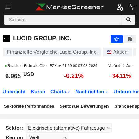
LUCID GROUP, INC.
6.965
$
-0.21%
LUCID GROUP, INC.
Finanzielle Vergleiche Lucid Group, Inc.
Aktien
Realtime-Estimate
Cboe BZX
21:29:00 07.08.2026
Veränd. 1. Jan.
USD
-0.21%
6.965
-34.11%
Übersicht
Kurse
Charts
Nachrichten
Unterneh
Sektorale Performances
Sektorale Bewertungen
branchensp
Sektor:
Region: