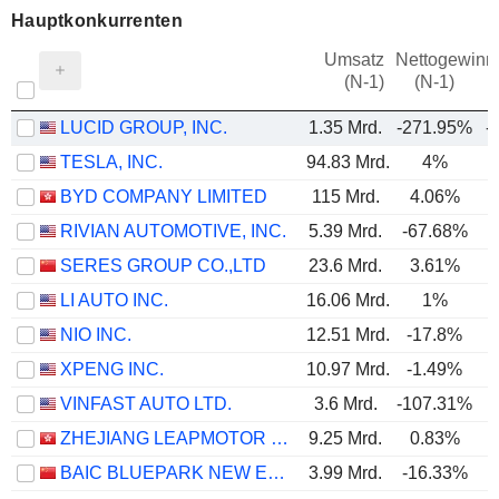
Hauptkonkurrenten
Umsatz
Nettogewinn
(N-1)
(N-1)
LUCID GROUP, INC.
1.35 Mrd.
-271.95%
-
TESLA, INC.
94.83 Mrd.
4%
BYD COMPANY LIMITED
115 Mrd.
4.06%
RIVIAN AUTOMOTIVE, INC.
5.39 Mrd.
-67.68%
SERES GROUP CO.,LTD
23.6 Mrd.
3.61%
LI AUTO INC.
16.06 Mrd.
1%
NIO INC.
12.51 Mrd.
-17.8%
XPENG INC.
10.97 Mrd.
-1.49%
VINFAST AUTO LTD.
3.6 Mrd.
-107.31%
ZHEJIANG LEAPMOTOR TECHNOLOGY CO., LTD.
9.25 Mrd.
0.83%
BAIC BLUEPARK NEW ENERGY TECHNOLOGY CO., LTD.
3.99 Mrd.
-16.33%