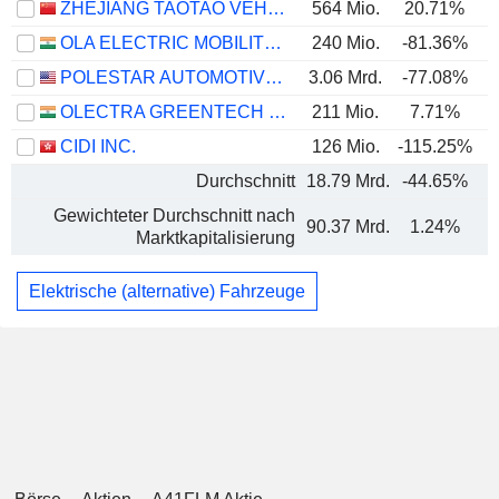
ZHEJIANG TAOTAO VEHICLES CO., LTD.
564 Mio.
20.71%
OLA ELECTRIC MOBILITY LIMITED
240 Mio.
-81.36%
POLESTAR AUTOMOTIVE HOLDING UK PLC
3.06 Mrd.
-77.08%
OLECTRA GREENTECH LIMITED
211 Mio.
7.71%
CIDI INC.
126 Mio.
-115.25%
Durchschnitt
18.79 Mrd.
-44.65%
Gewichteter Durchschnitt nach
90.37 Mrd.
1.24%
Marktkapitalisierung
Elektrische (alternative) Fahrzeuge