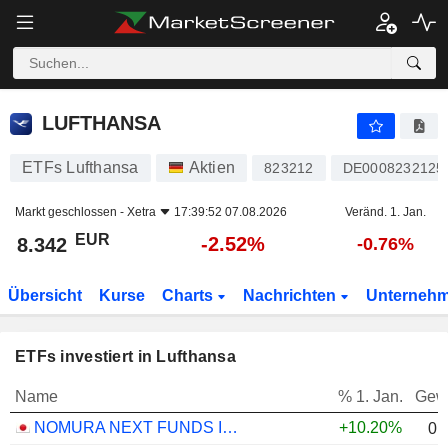
LUFTHANSA
8.342
€
-2.52%
LUFTHANSA
ETFs Lufthansa
Aktien
823212
DE0008232125
Markt geschlossen -
Xetra
17:39:52 07.08.2026
Veränd. 1. Jan.
EUR
-2.52%
8.342
-0.76%
Übersicht
Kurse
Charts
Nachrichten
Unterneh
ETFs investiert in Lufthansa
Name
% 1. Jan.
Gew
NOMURA NEXT FUNDS INTERNATIONAL EQUITY MSCI-KOKUSAI (YEN-HEDGED) ETF - JPY
+10.20%
0.