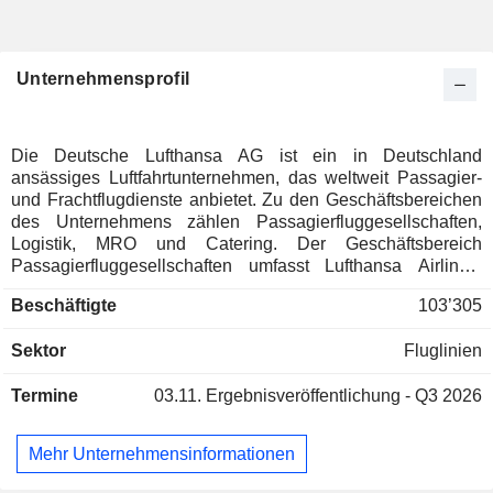
Unternehmensprofil
Die Deutsche Lufthansa AG ist ein in Deutschland
ansässiges Luftfahrtunternehmen, das weltweit Passagier-
und Frachtflugdienste anbietet. Zu den Geschäftsbereichen
des Unternehmens zählen Passagierfluggesellschaften,
Logistik, MRO und Catering. Der Geschäftsbereich
Passagierfluggesellschaften umfasst Lufthansa Airlines,
SWISS, Austrian Airlines, Brussels Airlines und Eurowings.
Beschäftigte
103’305
Zum Segment Logistik gehören die auf das Management
von Luftfrachtcontainern spezialisierte Jettainer-Gruppe, die
Sektor
Fluglinien
auf Eilsendungen spezialisierte time:matters-Gruppe, die
Tochtergesellschaft Heyworld, die auf maßgeschneiderte
Termine
03.11.
Ergebnisveröffentlichung - Q3 2026
Lösungen für den E-Commerce-Sektor spezialisiert ist, der
Zoll- und Zollabfertigungsspezialist CB Customs Broker
sowie die 50-prozentige Beteiligung der Lufthansa-Gruppe
Mehr Unternehmensinformationen
an der Frachtfluggesellschaft AeroLogic. Das Segment
MRO, vertreten durch die Lufthansa Technik-Gruppe, ist ein